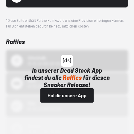
*Diese Seite enthält Partner-Links, die uns eine Provision einbringen können.
Für Dich entstehen dadurch keine zusätzlichen Kosten.
Raffles
43einhalb
15.10.24 00:00 Uhr
In unserer Dead Stock App
findest du alle
Raffles
für diesen
Bstn
Sneaker Release!
01.10.22 00:00 Uhr
Hol dir unsere App
Nike
01.10.22 00:00 Uhr
Adidas
01.10.22 00:00 Uhr