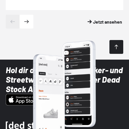
Jetzt ansehen
Hol dir die neuesten Sneaker- und
Streetwear-Brands mit der Dead
Stock App