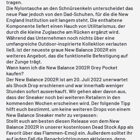
tragen.
Die Nylontasche an den Schnürsenkeln unterscheidet das
neue Paar jedoch von den Dad-Schuhen, für die die New
England Institution seit langem steht. Die enthaltene
Komponente liefert einen Hauch von Utilitarismus, der
durch die kleine Zuglasche am Rücken ergänzt wird.
Während das Unternehmen noch nichts über eine
umfangreiche Outdoor-inspirierte Kollektion verlauten
ließ, ist der neueste graue New Balance 2002R ein
weiteres Angebot, das die funktionelle Befestigung auf
der Zunge trägt.
Wann kann ich die New Balance 2002R Grey Pocket
kaufen?
Der New Balance 2002R ist am 20. Juli 2022 unerwartet
als Shock Drop erschienen und war innerhalb weniger
Stunden sofort ausverkauft. Wir gehen aber davon aus,
dass der Sneaker noch bei weiteren Retailern in den
kommenden Wochen erscheinen wird. Der folgende Tipp
hilft euch bestimmt, um keine weiteren Drops von einem
New Balance Sneaker mehr zu verpassen:
Stellt euch am besten diesen Release von dem New
Balance 2002R in unserer
kostenlosen Dead Stock App
als
Favorit über das Flammen-Emoji ein. Außerdem solltet ihr
auf jeden Fall die Benachrichtigungen aktivieren, denn