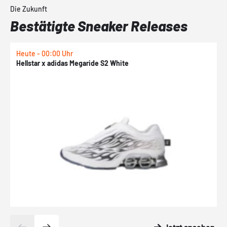
Die Zukunft
Bestätigte Sneaker Releases
Heute - 00:00 Uhr
H
Hellstar x adidas Megaride S2 White
N
Jetzt ansehen