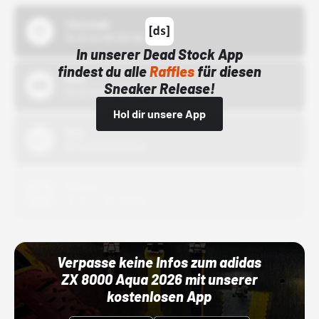
43einhalb
15.10.24 00:00 Uhr
In unserer Dead Stock App
findest du alle
Raffles
für diesen
Bstn
Sneaker Release!
01.10.22 00:00 Uhr
Hol dir unsere App
Nike
01.10.22 00:00 Uhr
Adidas
01.10.22 00:00 Uhr
Verpasse keine Infos zum adidas
ZX 8000 Aqua 2026 mit unserer
kostenlosen App