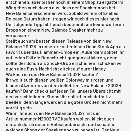
erschienen, aber bisher noch in einem Shop zu ergattern!
Wir gehen auch davon aus, dass der Sneaker noch bei
New Balance erscheinen wird. Sobald wir ein offizielles
Release Datum haben, tragen wir euch dieses hier nach.
Der folgende Tipp hilft euch bestimmt, um keine weiteren
Drops von einem New Balance Sneaker mehr zu
verpassen:
Stellt euch am besten diesen Release von dem New
Balance 2002R in unserer
kostenlosen Dead Stock App
als
Favorit über das Flammen-Emoji ein. Außerdem solltet ihr
auf jeden Fall die Benachrichtigungen aktivieren, denn
sollte der Schuh als Shock-Drop erscheinen, schicken wir
euch eine Push-Nachricht direkt auf eurer Handy.
Wo kann ich den New Balance 2002R kaufen?
Ihr wollt euch diesen weißen Colorway mit roten und
blauen Akzenten von dem beliebten New Balance 2002R
kaufen? Dann checkt auf jeden Fall unsere Übersicht mit
den verschiedenen Shops! Ihr solltet euch definitiv
beeilen, denn lange werden die guten Größen nicht mehr
vorrätig sein.
Wenn ihr euch den New Balance 2002r mit der
Artikelnummer M2002RVE kaufen wollen, klickt euch
einfach durch unsere
Releaseübersicht
und schaut in
welchen Shops der Sneaker noch zu haben ist. Der New