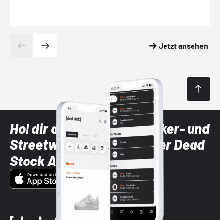
Jetzt ansehen
Hol dir die neuesten Sneaker- und
Streetwear-Brands mit der Dead
Stock App