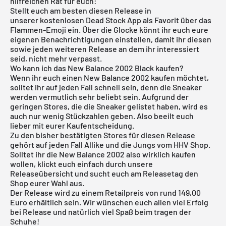
hilfreichen Rat für euch:
Stellt euch am besten diesen Release in
unserer
kostenlosen Dead Stock App
als Favorit über das
Flammen-Emoji ein. Über die Glocke könnt ihr euch eure
eigenen Benachrichtigungen einstellen, damit ihr diesen
sowie jeden weiteren Release an dem ihr interessiert
seid, nicht mehr verpasst.
Wo kann ich das New Balance 2002 Black kaufen?
Wenn ihr euch einen New Balance 2002 kaufen möchtet,
solltet ihr auf jeden Fall schnell sein, denn die Sneaker
werden vermutlich sehr beliebt sein. Aufgrund der
geringen Stores, die die Sneaker gelistet haben, wird es
auch nur wenig Stückzahlen geben. Also beeilt euch
lieber mit eurer Kaufentscheidung.
Zu den bisher bestätigten Stores für diesen Release
gehört auf jeden Fall Allike und die Jungs vom HHV Shop.
Solltet ihr die New Balance 2002 also wirklich kaufen
wollen, klickt euch einfach durch unsere
Releaseübersicht
und sucht euch am Releasetag den
Shop eurer Wahl aus.
Der Release wird zu einem Retailpreis von rund 149,00
Euro erhältlich sein. Wir wünschen euch allen viel Erfolg
bei Release und natürlich viel Spaß beim tragen der
Schuhe!