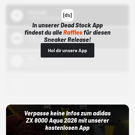
43einhalb
15.10.24 00:00 Uhr
In unserer Dead Stock App
findest du alle
Raffles
für diesen
Bstn
Sneaker Release!
01.10.22 00:00 Uhr
Hol dir unsere App
Nike
01.10.22 00:00 Uhr
Adidas
01.10.22 00:00 Uhr
Verpasse keine Infos zum adidas
ZX 8000 Aqua 2026 mit unserer
kostenlosen App