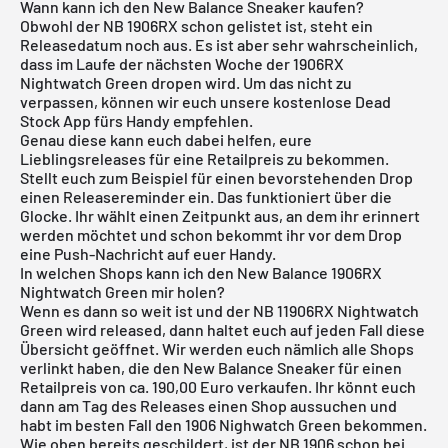
Wann kann ich den New Balance Sneaker kaufen?
Obwohl der NB 1906RX schon gelistet ist, steht ein
Releasedatum noch aus. Es ist aber sehr wahrscheinlich,
dass im Laufe der nächsten Woche der 1906RX
Nightwatch Green dropen wird. Um das nicht zu
verpassen, können wir euch unsere
kostenlose Dead
Stock App
fürs Handy empfehlen.
Genau diese kann euch dabei helfen, eure
Lieblingsreleases für eine Retailpreis zu bekommen.
Stellt euch zum Beispiel für einen bevorstehenden Drop
einen Releasereminder ein. Das funktioniert über die
Glocke. Ihr wählt einen Zeitpunkt aus, an dem ihr erinnert
werden möchtet und schon bekommt ihr vor dem Drop
eine Push-Nachricht auf euer Handy.
In welchen Shops kann ich den New Balance 1906RX
Nightwatch Green mir holen?
Wenn es dann so weit ist und der NB 11906RX Nightwatch
Green wird released, dann haltet euch auf jeden Fall diese
Übersicht geöffnet. Wir werden euch nämlich alle Shops
verlinkt haben, die den New Balance Sneaker für einen
Retailpreis von ca. 190,00 Euro verkaufen. Ihr könnt euch
dann am Tag des Releases einen Shop aussuchen und
habt im besten Fall den 1906 Nighwatch Green bekommen.
Wie oben bereits geschildert, ist der NB 1906 schon bei