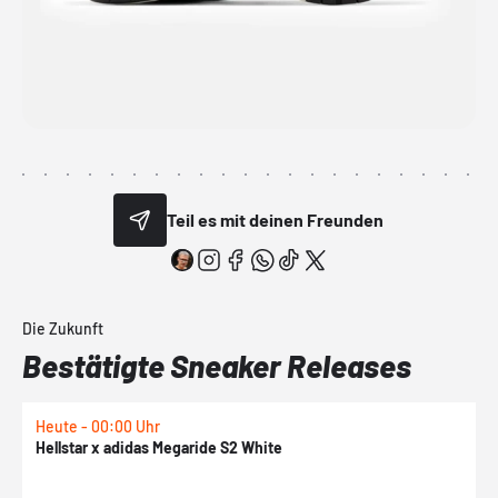
Teil es mit deinen Freunden
Die Zukunft
Bestätigte Sneaker Releases
Heute - 00:00 Uhr
H
Hellstar x adidas Megaride S2 White
N