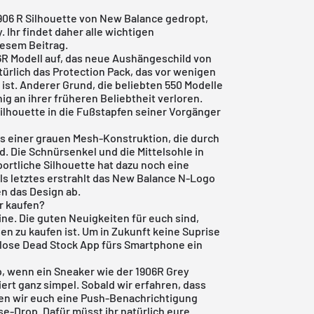
906 R Silhouette von New Balance gedropt,
 Ihr findet daher alle wichtigen
iesem Beitrag.
6R Modell auf, das neue Aushängeschild von
türlich das Protection Pack, das vor wenigen
ist. Anderer Grund, die beliebten 550 Modelle
g an ihrer früheren Beliebtheit verloren.
Silhouette in die Fußstapfen seiner Vorgänger
s einer grauen Mesh-Konstruktion, die durch
d. Die Schnürsenkel und die Mittelsohle in
portliche Silhouette hat dazu noch eine
Als letztes erstrahlt das New Balance N-Logo
en das Design ab.
r kaufen?
ine. Die guten Neuigkeiten für euch sind,
en zu kaufen ist. Um in Zukunft keine Suprise
lose Dead Stock App
fürs Smartphone ein
p, wenn ein Sneaker wie der 1906R Grey
ert ganz simpel. Sobald wir erfahren, dass
ken wir euch eine Push-Benachrichtigung
se-Drop. Dafür müsst ihr natürlich eure