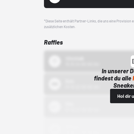
*Diese Seite enthält Partner-Links, die uns eine Provision
zusätzlichen Kosten.
Raffles
43einhalb
15.10.24 00:00 Uhr
In unserer 
findest du alle
Bstn
Sneaker
01.10.22 00:00 Uhr
Hol dir
Nike
01.10.22 00:00 Uhr
Adidas
01.10.22 00:00 Uhr