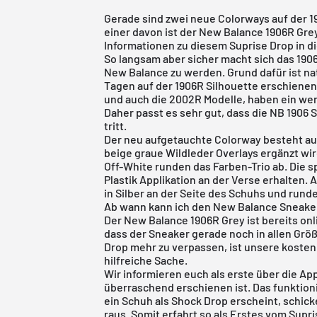
Gerade sind zwei neue Colorways auf der 1
einer davon ist der New Balance 1906R Grey.
Informationen zu diesem Suprise Drop in d
So langsam aber sicher macht sich das 190
New Balance zu werden. Grund dafür ist na
Tagen auf der 1906R Silhouette erschienen 
und auch die 2002R Modelle, haben ein weni
Daher passt es sehr gut, dass die NB 1906 
tritt.
Der neu aufgetauchte Colorway besteht au
beige graue Wildleder Overlays ergänzt wir
Off-White runden das Farben-Trio ab. Die s
Plastik Applikation an der Verse erhalten. 
in Silber an der Seite des Schuhs und rund
Ab wann kann ich den New Balance Sneake
Der New Balance 1906R Grey ist bereits onl
dass der Sneaker gerade noch in allen Größ
Drop mehr zu verpassen, ist unsere
kosten
hilfreiche Sache.
Wir informieren euch als erste über die Ap
überraschend erschienen ist. Das funktioni
ein Schuh als Shock Drop erscheint, schic
raus. Somit erfahrt so als Erstes vom Supri