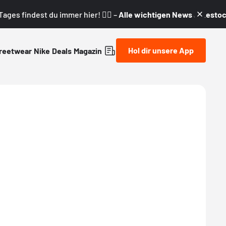
ages findest du immer hier! 👇🏼 –
Alle wichtigen News & Restock
Hol dir unsere App
reetwear
Nike
Deals
Magazin