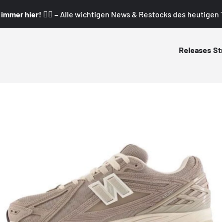
mmer hier! 👇🏼 –
Alle wichtigen News & Restocks des heutigen T
Releases
St