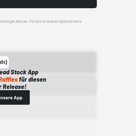
 einbringen können. Für Dich entstehen dadurch keine
Dead Stock App
Raffles
für diesen
 Release!
 unsere App