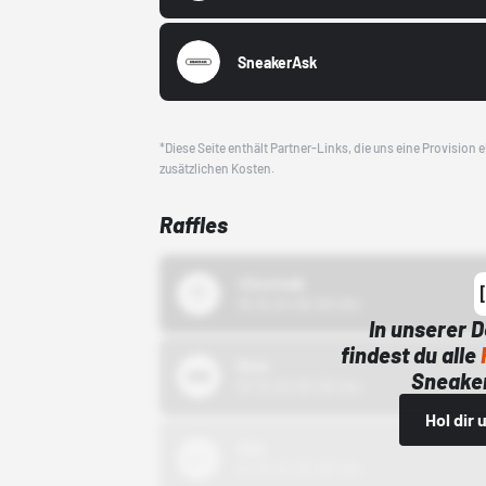
SneakerAsk
*Diese Seite enthält Partner-Links, die uns eine Provision
zusätzlichen Kosten.
Raffles
43einhalb
15.10.24 00:00 Uhr
In unserer 
findest du alle
Bstn
Sneaker
01.10.22 00:00 Uhr
Hol dir
Nike
01.10.22 00:00 Uhr