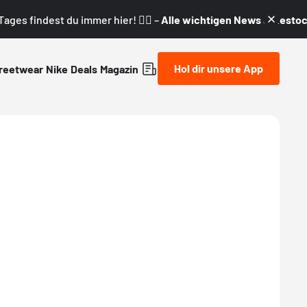
ages findest du immer hier! 👇🏼 –
Alle wichtigen News & Restock
Hol dir unsere App
reetwear
Nike
Deals
Magazin