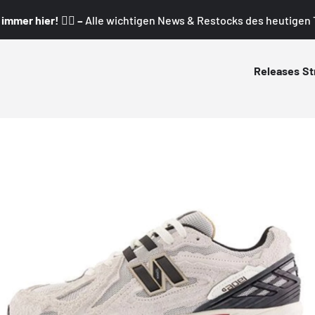
mmer hier! 👇🏼 –
Alle wichtigen News & Restocks des heutigen T
Releases
St