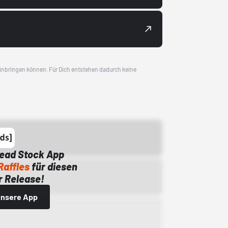
 einbringen können. Für Dich entstehen dadurch keine
Dead Stock App
Raffles
für diesen
 Release!
 unsere App