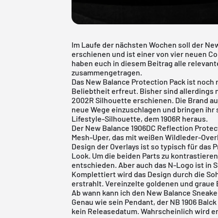
Im Laufe der nächsten Wochen soll der Ne
erschienen und ist einer von vier neuen Col
haben euch in diesem Beitrag alle relevan
zusammengetragen.
Das New Balance Protection Pack ist noch r
Beliebtheit erfreut. Bisher sind allerding
2002R Silhouette erschienen. Die Brand au
neue Wege einzuschlagen und bringen ihr s
Lifestyle-Silhouette, dem 1906R heraus.
Der New Balance 1906DC Reflection Protec
Mesh-Uper, das mit weißen Wildleder-Over
Design der Overlays ist so typisch für das
Look. Um die beiden Parts zu kontrastiere
entschieden. Aber auch das N-Logo ist in 
Komplettiert wird das Design durch die Soh
erstrahlt. Vereinzelte goldenen und graue 
Ab wann kann ich den New Balance Sneake
Genau wie sein Pendant, der NB 1906 Balck
kein Releasedatum. Wahrscheinlich wird e