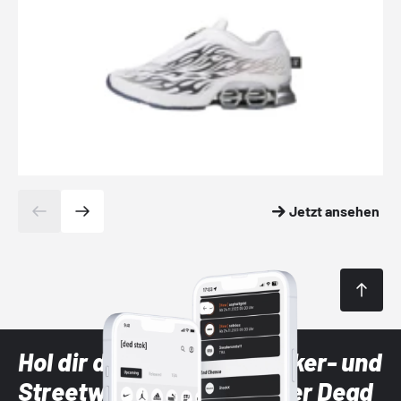
Jetzt ansehen
Hol dir die neuesten Sneaker- und
Streetwear-Brands mit der Dead