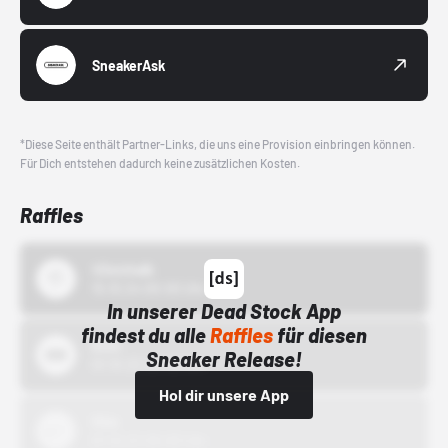
SneakerAsk
*Diese Seite enthält Partner-Links, die uns eine Provision einbringen können.
Für Dich entstehen dadurch keine zusätzlichen Kosten.
Raffles
43einhalb
15.10.24 00:00 Uhr
In unserer Dead Stock App
findest du alle
Raffles
für diesen
Bstn
Sneaker Release!
01.10.22 00:00 Uhr
Hol dir unsere App
Nike
01.10.22 00:00 Uhr