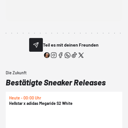
Teil es mit deinen Freunden
Die Zukunft
Bestätigte Sneaker Releases
Heute - 00:00 Uhr
H
Hellstar x adidas Megaride S2 White
N