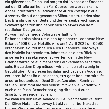
ein glänzendes Finish und sorgen dafür, dass der Sneaker
auf der Straße auf keinen Fall übersehen werden kann.
Abgerundet wird die Farbvariante durch kräftige blaue
Akzente, die auf der gesamten Silhouette zu finden sind.
Das Branding an der Seite und der Fersenbereich sind in
Schwarz gehalten und heben sich so etwas von dem
restlichen Design ab.
Ab wann ist der neue Colorway erhältlich?
Es handelt sich nicht um einen Aprilscherz - der neue New
Balance 1906 Silver Metallic wird am 1. April 2023 um 00:00
erscheinen. Solltet ihr euch auch für andere Colorways
des Modells interessieren, lohnt es sich einen Blick in
unseren
Releasekalender
zu werfen, denn der
New
Balance
wird direkt in mehreren Farbvarianten erhältlich
sein. Bis zu dem Drop müssen wir uns noch ein wenig in
Geduld üben. Um diesen bis dahin nicht aus den Augen zu
verlieren, könnt ihr euch schon jetzt ganz bequem mithilfe
unserer
kostenlosen Dead Stock App
einen Reminder
stellen. Bestimmt hierbei selbst, mit wie viel Vorlauf wir
euch eine Push-Benachrichtigung direkt auf euer
Smartphone senden sollen.
Wo kann ich den New Balance 1906 Silver Metallic kaufen?
Der Silver Metallic Colorway ist aktuell nur bei Naked zu
finden. Wir gehen aber davon aus, dass noch weitere