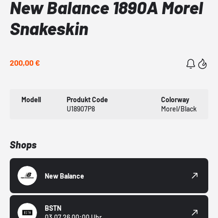
New Balance 1890A Morel
Snakeskin
200,00 €
Modell
Produkt Code
Colorway
U18907P8
Morel/Black
Shops
New Balance
BSTN
03.07.26 00:00 Uhr