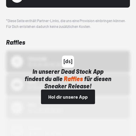
*Diese Seite enthält Partner-Links, die uns eine Provision einbringen können.
Für Dich entstehen dadurch keine zusätzlichen Kosten.
Raffles
43einhalb
15.10.24 00:00 Uhr
In unserer Dead Stock App
findest du alle
Raffles
für diesen
Bstn
Sneaker Release!
01.10.22 00:00 Uhr
Hol dir unsere App
Nike
01.10.22 00:00 Uhr
Adidas
01.10.22 00:00 Uhr