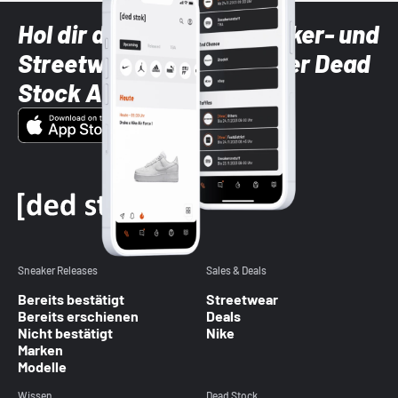
Hol dir die neuesten Sneaker- und
Streetwear-Brands mit der Dead
Stock App
Sneaker Releases
Sales & Deals
Bereits bestätigt
Streetwear
Bereits erschienen
Deals
Nicht bestätigt
Nike
Marken
Modelle
Wissen
Dead Stock