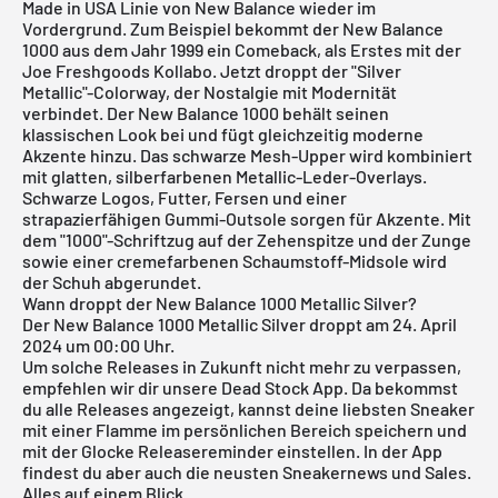
Made in USA Linie von
New Balance
wieder im
Vordergrund. Zum Beispiel bekommt der New Balance
1000 aus dem Jahr 1999 ein Comeback, als Erstes mit der
Joe Freshgoods Kollabo
. Jetzt droppt der "Silver
Metallic"-Colorway, der Nostalgie mit Modernität
verbindet. Der New Balance 1000 behält seinen
klassischen Look bei und fügt gleichzeitig moderne
Akzente hinzu. Das schwarze Mesh-Upper wird kombiniert
mit glatten, silberfarbenen Metallic-Leder-Overlays.
Schwarze Logos, Futter, Fersen und einer
strapazierfähigen Gummi-Outsole sorgen für Akzente. Mit
dem "1000"-Schriftzug auf der Zehenspitze und der Zunge
sowie einer cremefarbenen Schaumstoff-Midsole wird
der Schuh abgerundet.
Wann droppt der New Balance 1000 Metallic Silver?
Der New Balance 1000 Metallic Silver droppt am 24. April
2024 um 00:00 Uhr.
Um solche Releases in Zukunft nicht mehr zu verpassen,
empfehlen wir dir unsere
Dead Stock App
. Da bekommst
du alle Releases angezeigt, kannst deine liebsten Sneaker
mit einer Flamme im persönlichen Bereich speichern und
mit der Glocke Releasereminder einstellen. In der App
findest du aber auch die neusten Sneakernews und Sales.
Alles auf einem Blick.