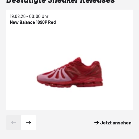
19.08.26 - 00:00 Uhr
1
New Balance 1890P Red
N
Jetzt ansehen