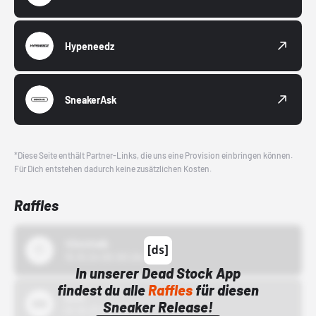
Hypeneedz
SneakerAsk
*Diese Seite enthält Partner-Links, die uns eine Provision einbringen können.
Für Dich entstehen dadurch keine zusätzlichen Kosten.
Raffles
43einhalb
15.10.24 00:00 Uhr
In unserer Dead Stock App
findest du alle
Raffles
für diesen
Bstn
Sneaker Release!
01.10.22 00:00 Uhr