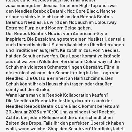
zusammengetan, diesmal für einen High-Top und zwar
den Needles Reebok Beatnik Moc Core Black. Manche
erinnern sich vielleicht noch an den Reebok Beatnik
Beams x Needles
. Es wird den Moc auch im Colourway
Extreme Purple und Modern Beige geben.
Der Reebok Beatnik Moc ist vom Americana-Style
inspiriert. Die Bezeichnung steht einen Musikstil, der teils
auch thematisch die US-amerikanischen Überlieferungen
und Traditionen aufgreift. Keizo Shimizus, von Needles,
hat den Schuh entworfen. Das Upper kommt vollständig
aus schwarzem Wildleder. Bei diesem Colourway ist der
Schuh mit violetten Schmetterlingen übersäht. Für alle
die es nicht wissen, der Schmetterling ist das Logo von
Needles. Die Outsole erinnert an Haifischzähne. Den
Schuh könnt ihr als Hausschuh tragen oder draußen
comfy auf der Straße.
Wann kann man die Reebok Kollaboration kaufen?
Die Needles x Reebok Kollektion, darunter auch der
Needles Reebok Beatnik Core Black, kommt bereits am
20. Januar 2023 um 10:00 Uhr, zumindest bei Reebok.
Achtet bei jedem Release auf die unterschiedlichen
Zeiten des Drops. Falls ihr den perfekten Überblick haben
wollt, wann welcher Shop den Schuh veröffentlicht, ladet