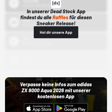
43einhalb
15.10.24 00:00 Uhr
In unserer Dead Stock App
findest du alle
Raffles
für diesen
Bstn
Sneaker Release!
01.10.22 00:00 Uhr
Hol dir unsere App
Nike
01.10.22 00:00 Uhr
Adidas
01.10.22 00:00 Uhr
Verpasse keine Infos zum adidas
ZX 8000 Aqua 2026 mit unserer
kostenlosen App