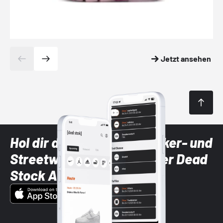
Jetzt ansehen
Hol dir die neuesten Sneaker- und
Streetwear-Brands mit der Dead
Stock App