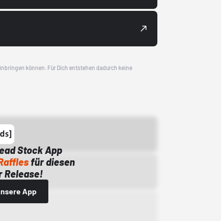
 einbringen können. Für Dich entstehen dadurch keine
Dead Stock App
Raffles
für diesen
 Release!
 unsere App