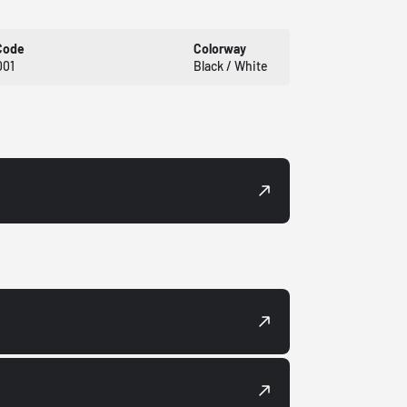
Code
Colorway
001
Black / White