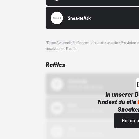
SneakerAsk
*Diese Seite enthält Partner-Links, die uns eine Provision
zusätzlichen Kosten.
Raffles
43einhalb
15.10.24 00:00 Uhr
In unserer 
findest du alle
Bstn
Sneaker
01.10.22 00:00 Uhr
Hol dir
Nike
01.10.22 00:00 Uhr