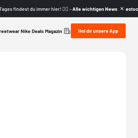
ages findest du immer hier! 👇🏼 –
Alle wichtigen News & Restock
Hol dir unsere App
reetwear
Nike
Deals
Magazin