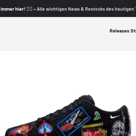
mmer hier! 👇🏼 –
Alle wichtigen News & Restocks des heutigen T
Releases
St