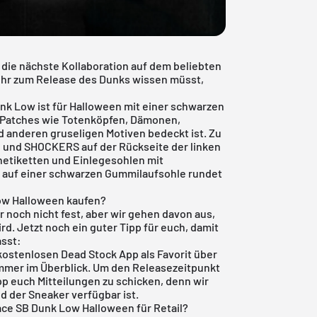
die nächste Kollaboration auf dem beliebten
e ihr zum Release des Dunks wissen müsst,
nk Low ist für Halloween mit einer schwarzen
n Patches wie Totenköpfen, Dämonen,
 anderen gruseligen Motiven bedeckt ist. Zu
n und SHOCKERS auf der Rückseite der linken
etiketten und Einlegesohlen mit
 auf einer schwarzen Gummilaufsohle rundet
ow Halloween kaufen?
r noch nicht fest, aber wir gehen davon aus,
d. Jetzt noch ein guter Tipp für euch, damit
asst:
kostenlosen Dead Stock App
als Favorit über
immer im Überblick. Um den Releasezeitpunkt
App euch Mitteilungen zu schicken, denn wir
d der Sneaker verfügbar ist.
ce SB Dunk Low Halloween für Retail?