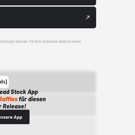
 einbringen können. Für Dich entstehen dadurch keine
Dead Stock App
Raffles
für diesen
 Release!
 unsere App