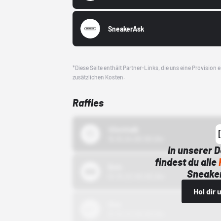
SneakerAsk
*Diese Seite enthält Partner-Links, die uns eine Provision
zusätzlichen Kosten.
Raffles
43einhalb
15.10.24 00:00 Uhr
In unserer 
findest du alle
Bstn
Sneaker
01.10.22 00:00 Uhr
Hol dir
Nike
01.10.22 00:00 Uhr