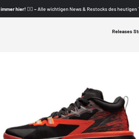
mmer hier! 👇🏼 –
Alle wichtigen News & Restocks des heutigen T
Releases
St