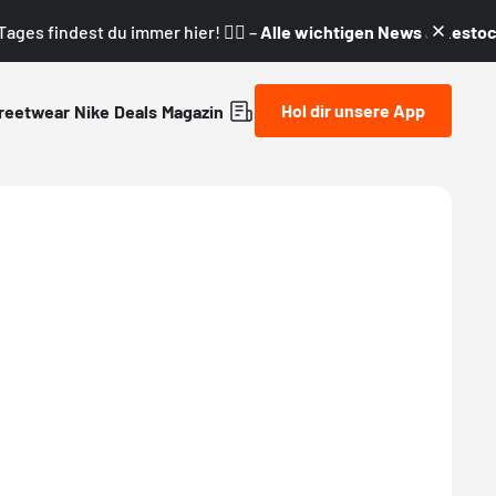
ages findest du immer hier! 👇🏼 –
Alle wichtigen News & Restock
Hol dir unsere App
reetwear
Nike
Deals
Magazin