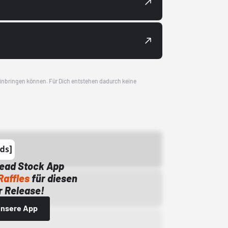
 einbringen können. Für Dich entstehen dadurch keine
Dead Stock App
Raffles
für diesen
 Release!
 unsere App