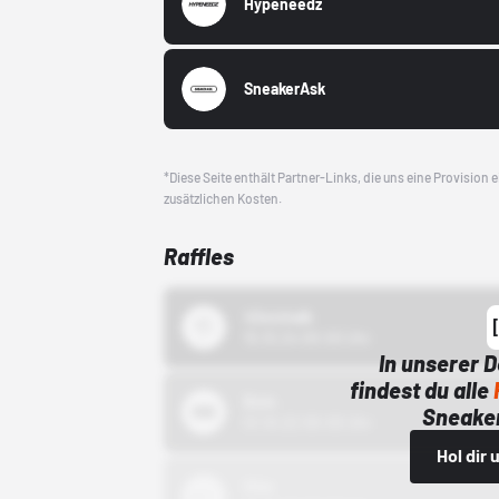
Hypeneedz
SneakerAsk
*Diese Seite enthält Partner-Links, die uns eine Provision
zusätzlichen Kosten.
Raffles
43einhalb
15.10.24 00:00 Uhr
In unserer 
findest du alle
Bstn
Sneaker
01.10.22 00:00 Uhr
Hol dir
Nike