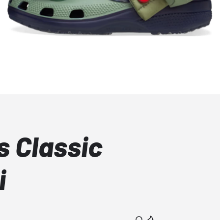
s Classic
i