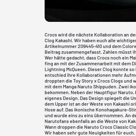
Crocs wird die nächste Kollaboration an de
Clog Kakashi. Wir haben euch alle wichtig
Artikelnummer 209445-410 und dem Colorway
Beitrag zusammengefasst. Zahlen müsst ihr 
Wer hätte gedacht, dass Crocs noch ein Mal
fing an mit der Zusammenarbeit mit dem Di
Lightning McQueen. Dieser Clog konnte so 
entschied ihre Kollaborationen mehr Aufme
droppten die Toy Story x Crocs Clogs und w
mit dem Manga Naruto Shippuden. Zwei ik
bekommen. Neben der Hauptfigur Naruto, 
eigenes Design. Das Design spiegelt die U
dem Upper ist an der Weste von Kakashi ori
Hose auf. Das ikonische Konohagakure-Sti
und wurde eins zu eins übernommen. An der
Narutofans ebenfalls an die Weste von Kak
Wann droppen die Naruto Crocs Classic Cl
Wir haben sehr gute Neuigkeiten für euch.