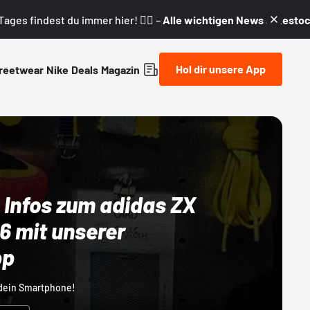
ages findest du immer hier! 👇🏼 –
Alle wichtigen News & Restock
Hol dir unsere App
reetwear
Nike
Deals
Magazin
 Infos zum adidas ZX
 mit unserer
pp
 dein Smartphone!