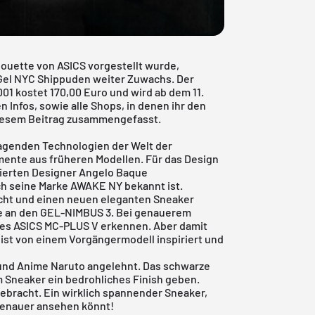
ouette von ASICS vorgestellt wurde,
Gel NYC Shippuden weiter Zuwachs. Der
1 kostet 170,00 Euro und wird ab dem 11.
n Infos, sowie alle Shops, in denen ihr den
diesem Beitrag zusammengefasst.
agenden Technologien der Welt der
ente aus früheren Modellen. Für das Design
ierten Designer Angelo Baque
h seine Marke AWAKE NY bekannt ist.
cht und einen neuen eleganten Sneaker
ge an den GEL-NIMBUS 3. Bei genauerem
 des ASICS MC-PLUS V erkennen. Aber damit
ist von einem Vorgängermodell inspiriert und
und Anime Naruto angelehnt. Das schwarze
em Sneaker ein bedrohliches Finish geben.
ebracht. Ein wirklich spannender Sneaker,
 genauer ansehen könnt!