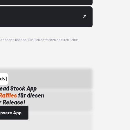
 einbringen können. Für Dich entstehen dadurch keine
Dead Stock App
Raffles
für diesen
 Release!
 unsere App