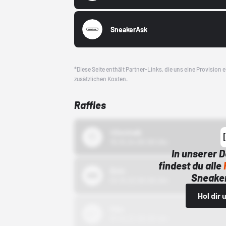
SneakerAsk
*Diese Seite enthält Partner-Links, die uns eine Provision
zusätzlichen Kosten.
Raffles
43einhalb
15.10.24 00:00 Uhr
In unserer 
findest du alle
Bstn
Sneaker
01.10.22 00:00 Uhr
Hol dir
Nike
01.10.22 00:00 Uhr