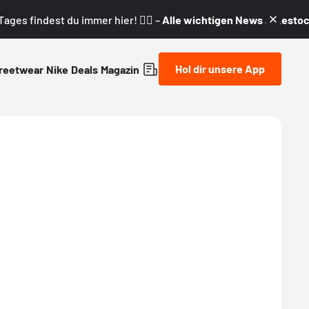
ages findest du immer hier! 👇🏼 –
Alle wichtigen News & Restock
Hol dir unsere App
reetwear
Nike
Deals
Magazin