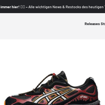
mmer hier! 👇🏼 –
Alle wichtigen News & Restocks des heutigen T
Releases
St