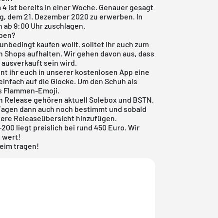
 4 ist bereits in einer Woche. Genauer gesagt
g, dem 21. Dezember 2020 zu erwerben. In
n ab 9:00 Uhr zuschlagen.
rben?
nbedingt kaufen wollt, solltet ihr euch zum
n Shops aufhalten. Wir gehen davon aus, dass
 ausverkauft sein wird.
nt ihr euch in unserer kostenlosen App eine
einfach auf die Glocke. Um den Schuh als
as Flammen-Emoji.
en Release gehören aktuell
Solebox
und
BSTN
.
Tagen dann auch noch bestimmt und sobald
sere
Releaseübersicht
hinzufügen.
00 liegt preislich bei rund 450 Euro. Wir
t wert!
beim tragen!