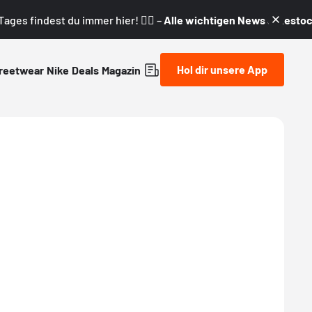
ages findest du immer hier! 👇🏼 –
Alle wichtigen News & Restock
Hol dir unsere App
reetwear
Nike
Deals
Magazin