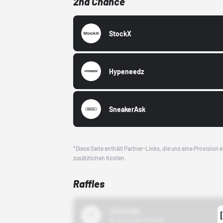
2nd Chance
StockX
Hypeneedz
SneakerAsk
*Diese Seite enthält Partner-Links, die uns eine Provision
zusätzlichen Kosten.
Raffles
43einhalb
15.10.24 00:00 Uhr