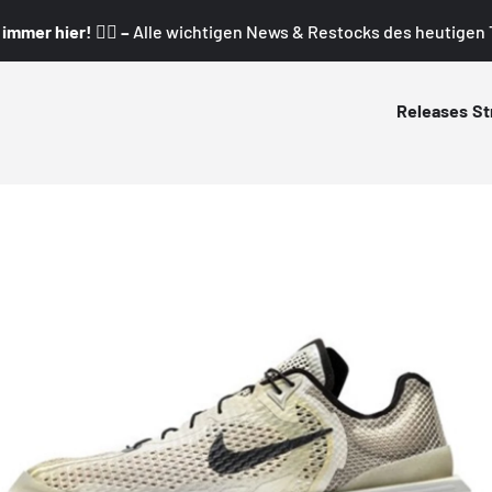
mmer hier! 👇🏼 –
Alle wichtigen News & Restocks des heutigen T
Releases
St