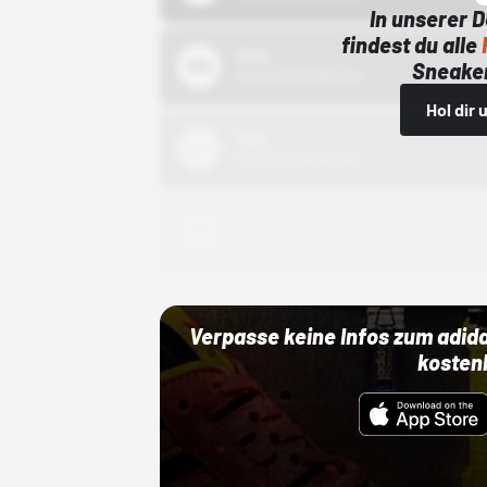
In unserer 
findest du alle
Bstn
Sneaker
01.10.22 00:00 Uhr
Hol dir
Nike
01.10.22 00:00 Uhr
Adidas
01.10.22 00:00 Uhr
Verpasse keine Infos zum adid
kosten