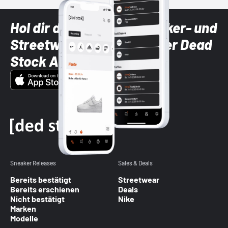
Hol dir die neuesten Sneaker- und
Streetwear-Brands mit der Dead
Stock App
Sneaker Releases
Sales & Deals
Bereits bestätigt
Streetwear
Bereits erschienen
Deals
Nicht bestätigt
Nike
Marken
Modelle