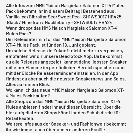
Alle Infos zum MM6 Maison Margiela x Salomon XT-4 Mules
Pack bekommt ihr in diesem Beitrag! Bestehend aus:
Vanilla Ice/Gibraltar Sea/Sweet Pea - SH1WS0017 HB425
Black / Nine Iron / Huckleberry - SH1WS0017 HB424
Wann droppt das MM6 Maison Margiela x Salomon XT-4
Mules Pack?
Der Releasetermin für das MM6 Maison Margiela x Salomon
XT-4 Mules Pack ist für den 18. Juni geplant.
Um solche Releases in Zukunft nicht mehr zu verpassen,
empfehlen wir dir unsere
Dead Stock App
. Da bekommst
du alle Releases angezeigt, kannst deine liebsten Sneaker
mit einer Flamme im persönlichen Bereich speichern und
mit der Glocke Releasereminder einstellen. In der App
findest du aber auch die neusten Sneakernews und Sales.
Alles auf einem Blick.
Wo kann ich das neue MM6 Maison Margiela x Salomon XT-
4 Mules Pack kaufen?
Alle Shops die das MM6 Maison Margiela x Salomon XT-4
Mules anbieten findet ihr auf dieser Übersicht. Über die
hier aufgelisteten Shops könnt ihr den Schuh direkt für
Retail kaufen.
Weitere Infos aus der
Sneaker
- und
Fashionwelt
bekommt
ihr wie immer auch über unsere anderen Kanäle.