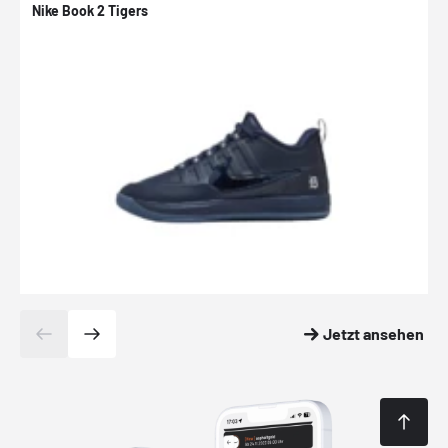
Nike Book 2 Tigers
N
Jetzt ansehen