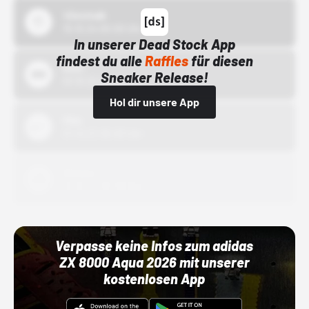
43einhalb
15.10.24 00:00 Uhr
In unserer Dead Stock App
findest du alle
Raffles
für diesen
Bstn
Sneaker Release!
01.10.22 00:00 Uhr
Hol dir unsere App
Nike
01.10.22 00:00 Uhr
Adidas
01.10.22 00:00 Uhr
Verpasse keine Infos zum adidas
ZX 8000 Aqua 2026 mit unserer
kostenlosen App