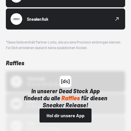
SneakerAsk
*Diese Seite enthält Partner-Links, die uns eine Provision einbringen können.
Für Dich entstehen dadurch keine zusätzlichen Kosten.
Raffles
43einhalb
15.10.24 00:00 Uhr
In unserer Dead Stock App
findest du alle
Raffles
für diesen
Bstn
Sneaker Release!
01.10.22 00:00 Uhr
Hol dir unsere App
Nike
01.10.22 00:00 Uhr