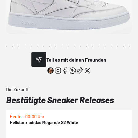
Teil es mit deinen Freunden
Die Zukunft
Bestätigte Sneaker Releases
Heute - 00:00 Uhr
H
Hellstar x adidas Megaride S2 White
N