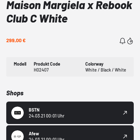
Maison Margiela x Rebook
Club C White
299,00 €
Modell
Produkt Code
Colorway
H02407
White / Black / White
Shops
BSTN
24.03.21 00:01 Uhr
Afew
24.03.21 00:01 Uhr