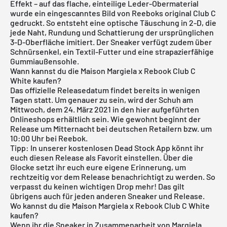
Effekt – auf das flache, einteilige Leder-Obermaterial
wurde ein eingescanntes Bild von Reeboks original Club C
gedruckt. So entsteht eine optische Täuschung in 2-D, die
jede Naht, Rundung und Schattierung der ursprünglichen
3-D-Oberfläche imitiert. Der Sneaker verfügt zudem über
Schnürsenkel, ein Textil-Futter und eine strapazierfähige
Gummiaußensohle.
Wann kannst du die Maison Margiela x Rebook Club C
White kaufen?
Das offizielle Releasedatum findet bereits in wenigen
Tagen statt. Um genauer zu sein, wird der Schuh am
Mittwoch, dem 24. März 2021 in den hier aufgeführten
Onlineshops erhältlich sein. Wie gewohnt beginnt der
Release um Mitternacht bei deutschen Retailern bzw. um
10:00 Uhr bei Reebok.
Tipp: In unserer
kostenlosen Dead Stock App
könnt ihr
euch diesen Release als Favorit einstellen. Über die
Glocke setzt ihr euch eure eigene Erinnerung, um
rechtzeitig vor dem Release benachrichtigt zu werden. So
verpasst du keinen wichtigen Drop mehr! Das gilt
übrigens auch für jeden anderen Sneaker und Release.
Wo kannst du die Maison Margiela x Rebook Club C White
kaufen?
Wenn ihr die Sneaker in Zusammenarbeit von Margiela