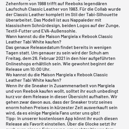
Zehenform von 1988 trifft auf Reeboks legendären
Laufschuh Classic Leather von 1983. Für die Collab wurde
der Classic Leather komplett im Stil der Tabi-Silhouette
überarbeitet. Das Modell ist aus Nappaleder mit
klassischem Schnürdesign, beiden Logos auf der Zunge,
Textil-Futter und EVA-Außensohle.
Wann kannst du die Maison Margiela x Rebook Classic
Leather Tabi White kaufen?
Das genaue Releasedatum findet bereits in wenigen
Tagen statt. Um genauer zu sein wird der Schuh am
Freitag, dem 26. Februar 2021 in den hier aufgeführten
Onlineshops erhältlich sein. Wie gewohnt beginnt der
Release um 10:00 Uhr.
Wo kannst du die Maison Margiela x Rebook Classic
Leather Tabi White kaufen?
Wenn ihr die Sneaker in Zusammenarbeit von Margiela
und von Reebok kaufen wollt, solltet ihr euch unbedingt
kurz vor dem Release in dieser Übersicht aufhalten. Wir
gehen zwar davon aus, dass der Sneaker trotz seines
enorm hohen Preises in kürzester Zeit ausverkauft sein
wird, da es einige Margiela Fans unter uns gibt!
Tipp: In unserer
kostenlosen App
könnt ihr euch diesen
Release als Favorit einstellen. Über die Glocke setzt ihr