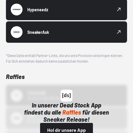
Hypeneedz
SneakerAsk
*Diese Seite enthält Partner-Links, die uns eine Provision einbringen können.
Für Dich entstehen dadurch keine zusätzlichen Kosten.
Raffles
43einhalb
15.10.24 00:00 Uhr
In unserer Dead Stock App
findest du alle
Raffles
für diesen
Bstn
Sneaker Release!
01.10.22 00:00 Uhr
Hol dir unsere App