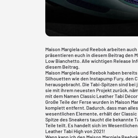
Maison Margiela und Reebok arbeiten auch
präsentieren euch in diesem Beitrag den M
Low Bianchetto. Alle wichtigen Release I
diesem Beitrag.
Maison Margiela und
Reebok
haben bereits
Silhouetten wie den Instapump Fury, den
C
herausgebracht. Die Tabi-Spitzen sind bei 
sie mit ihrem neuesten Projekt zurück, nä
mit dem Namen Classic Leather Tabi Décor
Große Teile der Ferse wurden in Maison Ma
komplett entfernt. Dadurch, dass man alles
wesentlichen Elemente, erhält der Classic 
Spitze des Sneakers taucht die bekannte Ta
Teile teilt. Es handelt sich im Wesentlich
Leather Tabi High von 2021!
Wann kann ich den Maison Margiela Reebok