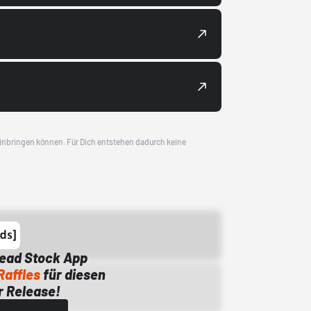
 einbringen können. Für Dich entstehen dadurch keine
Dead Stock App
Raffles
für diesen
 Release!