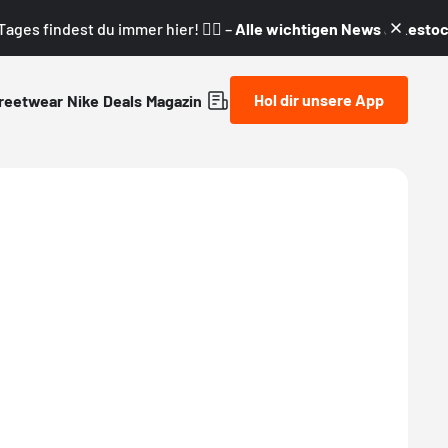
ages findest du immer hier! 👇🏼 –
Alle wichtigen News & Restock
Hol dir unsere App
reetwear
Nike
Deals
Magazin