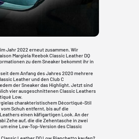
 im Jahr 2022 erneut zusammen. Wir
aison Margiela Reebok Classic Leather DQ
nformationen zu dem Sneaker bekommt ihr in
 seit dem Anfang des Jahres 2020 mehrere
lassic Leather
und den
Club C
jedem der Sneaker das Highlight. Jetzt sind
mlich vier ausgeschnittenen Classic Leathers
tiqué Low.
rgielas charakteristischem Décortiqué-Stil
 vom Schuh entfernt, bis auf die
Leathers einen käfigartigen Look. An der
bi Zehe auf, die die Zehentasche in zwei
en um eine Low-Top-Version des Classic
 Classic Leather DQ Low Bianchetto kaufen?