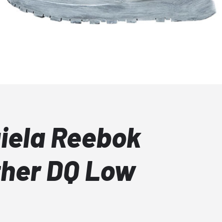
iela Reebok
ther DQ Low