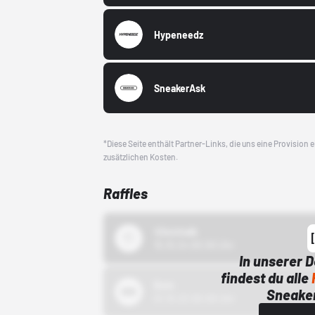
Hypeneedz
SneakerAsk
*Diese Seite enthält Partner-Links, die uns eine Provision
zusätzlichen Kosten.
Raffles
43einhalb
15.10.24 00:00 Uhr
In unserer 
findest du alle
Bstn
Sneaker
01.10.22 00:00 Uhr