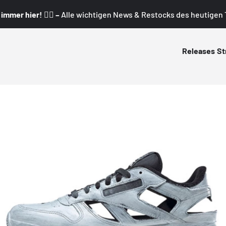
mmer hier! 👇🏼 –
Alle wichtigen News & Restocks des heutigen T
Releases
St