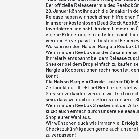
Der offizielle Releasetermin des Reebok S
28. Januar könnt ihr euch die Sneaker in d
Release haben wir noch einen hilfreichen T
In unserer
kostenlosen Dead Stock App
kön
favorisieren und habt ihn damit immer im Ü
eigene Erinnerung einzustellen, damit ihr 
werden. So verpasst ihr bestimmt keinen 
Wo kann ich den Maison Margiela Reebok C
Wenn ihr den Reebok aus der Zusammenarbe
ihr relativ entspannt bei dem Release zusc
Sneaker bei dem Drop einfach zu kaufen s
Margiela Kooperationen recht hoch ist, den
könnt.
Die Maison Margiela Classic Leather DQ in 
Zeitpunkt nur direkt bei Reebok gelistet 
Sneaker verkaufen werden, wird sich in nah
sein, dass wir euch alle Stores in unserer
Wenn ihr den Reebok Sneaker mit der Artik
klickt euch einfach durch unsere
Releaseü
Shop eurer Wahl aus.
Wir wünschen euch wie immer viel Erfolg 
Checkt zukünftig auch gerne auch unsere 
zu verpassen!