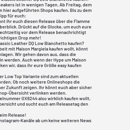
neakers ist in wenigen Tagen. Ab Freitag, dem
en hier aufgeführten Shops kaufen. Bis zu dem
ipp für euch:
nt ihr euch diesen Release über die Flamme
berblick. Drückt auf die Glocke, um euch eure
rechtzeitig vor dem Release benachrichtigt
wichtigen Drop mehr!
lassic Leather DQ Low Bianchetto kaufen?
it mit Maison Margiela kaufen wollt, könnt
hlagen. Wir gehen davon aus, dass die
ein werden. Auch wenn der Hype um Maison
ken wir, dass ihr eure Größe easy kaufen
der Low Top Variante sind zum aktuellen
worden. Ob noch weitere Onlineshops die
er Zukunft zeigen. Ihr könnt euch aber sicher
 Shop-Übersicht verlinken werden.
elnummer GX6244 also wirklich kaufen wollt,
bersicht
und sucht euch am Releasetag den
beim Release!
Instagram-Kanäle ab um keine weiteren News