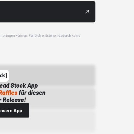
 einbringen können. Für Dich entstehen dadurch keine
Dead Stock App
Raffles
für diesen
 Release!
 unsere App