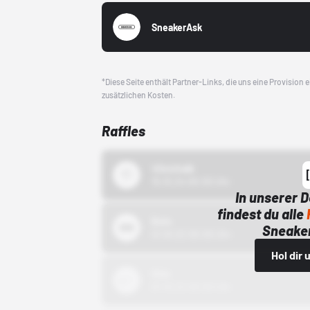
SneakerAsk
*Diese Seite enthält Partner-Links, die uns eine Provision
zusätzlichen Kosten.
Raffles
43einhalb
15.10.24 00:00 Uhr
In unserer 
findest du alle
Bstn
Sneaker
01.10.22 00:00 Uhr
Hol dir
Nike
01.10.22 00:00 Uhr