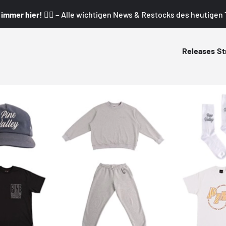
mmer hier! 👇🏼 –
Alle wichtigen News & Restocks des heutigen T
Releases
St