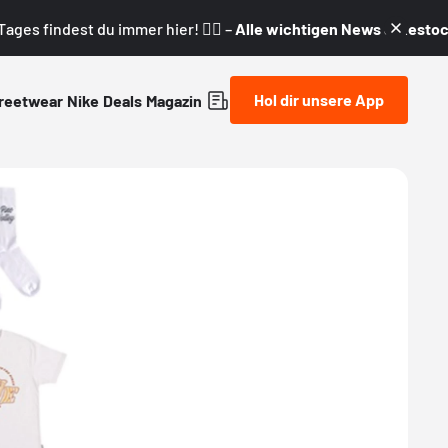
ages findest du immer hier! 👇🏼 –
Alle wichtigen News & Restock
Hol dir unsere App
reetwear
Nike
Deals
Magazin