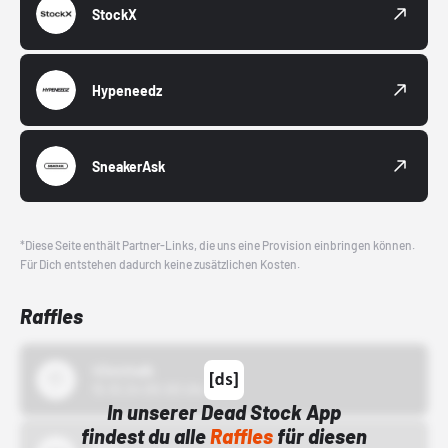
StockX
Hypeneedz
SneakerAsk
*Diese Seite enthält Partner-Links, die uns eine Provision einbringen können.
Für Dich entstehen dadurch keine zusätzlichen Kosten.
Raffles
43einhalb
15.10.24 00:00 Uhr
In unserer Dead Stock App
findest du alle
Raffles
für diesen
Bstn