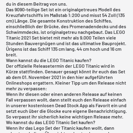
du in diesem Beitrag von uns.
Das 9090-teilige Set ist ein originalgetreues Modell des
Kreuzfahrtschiffs im Maßstab 1:200 und misst 54 Zoll (135
cm) Länge. Die gesamte Konstruktion des Schiffes,
einschließlich der Brücke, des Promenadendecks und des
Schwimmdecks, ist originalgetreu nachgebaut. Das LEGO
Titanic 2021 Set bietet mit mehr als 9.000 Teilen viele
Stunden Bauvergnügen und ist das ultimative Bauprojekt.
Ürigens ist das Schiff 135 cm lang, 44 cm hoch und 16 cm
breit.
Wann kannst du die LEGO Titanic kaufen?
Der offizielle Releasetermin der LEGO Titanic wird in
Kürze stattfinden. Genauer gesagt könnt ihr euch das Set
ab dem 01. November 2021 in den hier aufgeführten
Onlineshops ergattern. Kleiner Tipp um den Release nicht
mehr zu verpassen:
Wenn ihr diesen oder einen anderen Release auf keinen
Fall verpassen wollt, dann stellt euch den Release einfach
in unserer
kostenlosen Dead Stock App
als Favorit ein und
setzt euch über die Glocke eure eigene Benachrichtigung.
So verpasst ihr sicherlich keine wichtigen Release mehr.
Wo kannst du das LEGO Titanic Set kaufen?
Wenn ihr das Lego Set der Titanic kaufen wollt, dann