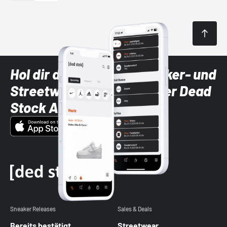
Hol dir die neuesten Sneaker- und
Streetwear-Brands mit der Dead
Stock App
Sneaker Releases
Sales & Deals
Bereits bestätigt
Streetwear