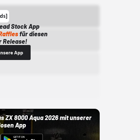
Dead Stock App
Raffles
für diesen
 Release!
 unsere App
as ZX 8000 Aqua 2026 mit unserer
losen App