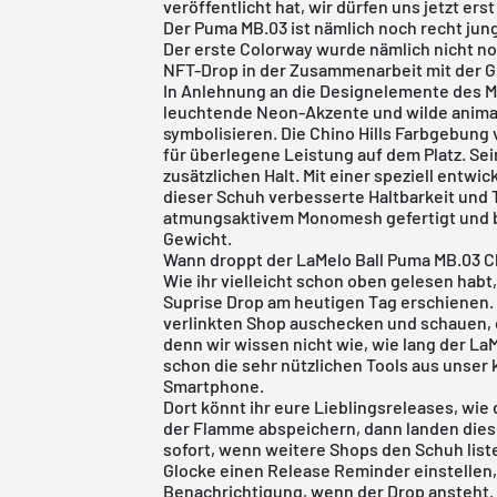
veröffentlicht hat, wir dürfen uns jetzt ers
Der Puma MB.03 ist nämlich noch recht jung
Der erste Colorway wurde nämlich nicht n
NFT-Drop in der Zusammenarbeit mit der G
In Anlehnung an die Designelemente des MB
leuchtende Neon-Akzente und wilde animal
symbolisieren. Die Chino Hills Farbgebun
für überlegene Leistung auf dem Platz. Se
zusätzlichen Halt. Mit einer speziell entw
dieser Schuh verbesserte Haltbarkeit und T
atmungsaktivem Monomesh gefertigt und bi
Gewicht.
Wann droppt der LaMelo Ball Puma MB.03 Ch
Wie ihr vielleicht schon oben gelesen habt,
Suprise Drop am heutigen Tag erschienen. 
verlinkten Shop auschecken und schauen, ob
denn wir wissen nicht wie, wie lang der LaM
schon die sehr nützlichen Tools aus unser
Smartphone.
Dort könnt ihr eure Lieblingsreleases, wie
der Flamme abspeichern, dann landen diese
sofort, wenn weitere Shops den Schuh liste
Glocke einen Release Reminder einstellen, 
Benachrichtigung, wenn der Drop ansteht. I