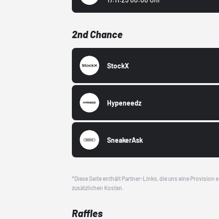
2nd Chance
StockX
Hypeneedz
SneakerAsk
*Diese Seite enthält Partner-Links, die uns eine Provision
zusätzlichen Kosten.
Raffles