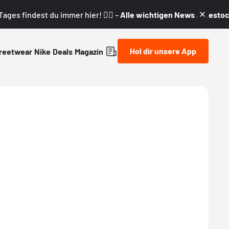
ages findest du immer hier! 👇🏼 –
Alle wichtigen News & Restock
Hol dir unsere App
reetwear
Nike
Deals
Magazin