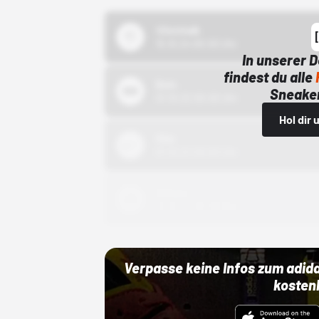
43einhalb
15.10.24 00:00 Uhr
In unserer 
findest du alle
Bstn
Sneaker
01.10.22 00:00 Uhr
Hol dir
Nike
01.10.22 00:00 Uhr
Adidas
01.10.22 00:00 Uhr
Verpasse keine Infos zum adid
kosten