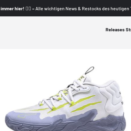
mmer hier! 👇🏼 –
Alle wichtigen News & Restocks des heutigen T
Releases
St