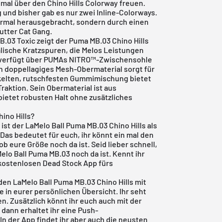
t mal über den Chino Hills Colorway freuen.
 und bisher gab es nur zwei Inline-Colorways.
ormal herausgebracht, sondern durch einen
utter Cat Gang.
.03 Toxic zeigt der Puma MB.03 Chino Hills
ische Kratzspuren, die Melos Leistungen
g verfügt über PUMAs NITRO™-Zwischensohle
in doppellagiges Mesh-Obermaterial sorgt für
ickelten, rutschfesten Gummimischung bietet
raktion. Sein Obermaterial ist aus
etet robusten Halt ohne zusätzliches
ino Hills?
 ist der LaMelo Ball Puma MB.03 Chino Hills als
Das bedeutet für euch, ihr könnt ein mal den
 eure Größe noch da ist. Seid lieber schnell,
elo Ball Puma MB.03 noch da ist. Kennt ihr
kostenlosen Dead Stock App
fürs
 den LaMelo Ball Puma MB.03 Chino Hills mit
 in eurer persönlichen Übersicht. Ihr seht
n. Zusätzlich könnt ihr euch auch mit der
dann erhaltet ihr eine Push-
n der App findet ihr aber auch die neusten