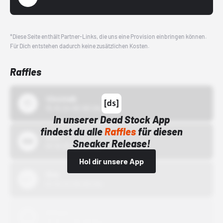
*Diese Seite enthält Partner-Links, die uns eine Provision einbringen können.
Für Dich entstehen dadurch keine zusätzlichen Kosten.
Raffles
43einhalb
15.10.24 00:00 Uhr
In unserer Dead Stock App
findest du alle
Raffles
für diesen
Bstn
Sneaker Release!
01.10.22 00:00 Uhr
Hol dir unsere App
Nike
01.10.22 00:00 Uhr
Adidas
01.10.22 00:00 Uhr