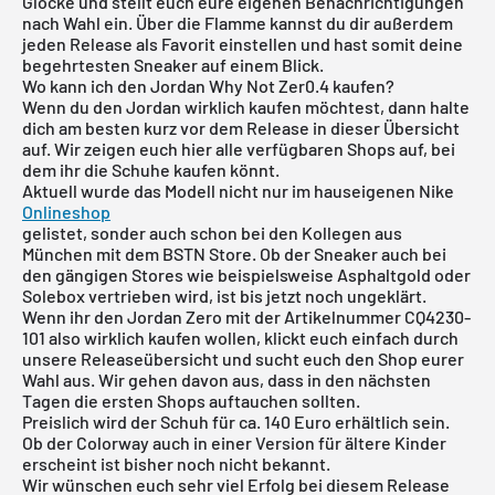
Glocke und stellt euch eure eigenen Benachrichtigungen
nach Wahl ein. Über die Flamme kannst du dir außerdem
jeden Release als Favorit einstellen und hast somit deine
begehrtesten Sneaker auf einem Blick.
Wo kann ich den Jordan Why Not Zer0.4 kaufen?
Wenn du den Jordan wirklich kaufen möchtest, dann halte
dich am besten kurz vor dem Release in dieser Übersicht
auf. Wir zeigen euch hier alle verfügbaren Shops auf, bei
dem ihr die Schuhe kaufen könnt.
Aktuell wurde das Modell nicht nur im hauseigenen
Nike
Onlineshop
gelistet, sonder auch schon bei den Kollegen aus
München mit dem
BSTN Store
. Ob der Sneaker auch bei
den gängigen Stores wie beispielsweise Asphaltgold oder
Solebox vertrieben wird, ist bis jetzt noch ungeklärt.
Wenn ihr den Jordan Zero mit der Artikelnummer CQ4230-
101 also wirklich kaufen wollen, klickt euch einfach durch
unsere
Releaseübersicht
und sucht euch den Shop eurer
Wahl aus. Wir gehen davon aus, dass in den nächsten
Tagen die ersten Shops auftauchen sollten.
Preislich wird der Schuh für ca. 140 Euro erhältlich sein.
Ob der Colorway auch in einer Version für ältere Kinder
erscheint ist bisher noch nicht bekannt.
Wir wünschen euch sehr viel Erfolg bei diesem Release