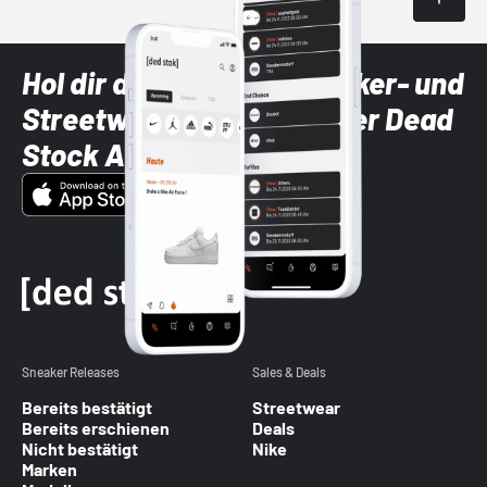
Hol dir die neuesten Sneaker- und
Streetwear-Brands mit der Dead
Stock App
Sneaker Releases
Sales & Deals
Bereits bestätigt
Streetwear
Bereits erschienen
Deals
Nicht bestätigt
Nike
Marken