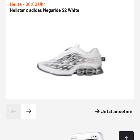
Heute - 00:00 Uhr
H
Hellstar x adidas Megaride S2 White
N
Jetzt ansehen