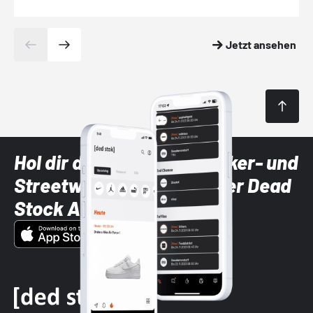
Jetzt ansehen
Hol dir die neuesten Sneaker- und
Streetwear-Brands mit der Dead
Stock App