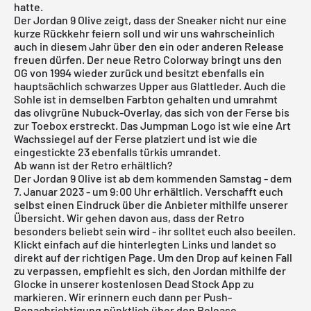
hatte.
Der Jordan 9 Olive zeigt, dass der Sneaker nicht nur eine
kurze Rückkehr feiern soll und wir uns wahrscheinlich
auch in diesem Jahr über den ein oder anderen Release
freuen dürfen. Der neue Retro Colorway bringt uns den
OG von 1994 wieder zurück und besitzt ebenfalls ein
hauptsächlich schwarzes Upper aus Glattleder. Auch die
Sohle ist in demselben Farbton gehalten und umrahmt
das olivgrüne Nubuck-Overlay, das sich von der Ferse bis
zur Toebox erstreckt. Das Jumpman Logo ist wie eine Art
Wachssiegel auf der Ferse platziert und ist wie die
eingestickte 23 ebenfalls türkis umrandet.
Ab wann ist der Retro erhältlich?
Der Jordan 9 Olive ist ab dem kommenden Samstag - dem
7. Januar 2023 - um 9:00 Uhr erhältlich. Verschafft euch
selbst einen Eindruck über die Anbieter mithilfe unserer
Übersicht. Wir gehen davon aus, dass der Retro
besonders beliebt sein wird - ihr solltet euch also beeilen.
Klickt einfach auf die hinterlegten Links und landet so
direkt auf der richtigen Page. Um den Drop auf keinen Fall
zu verpassen, empfiehlt es sich, den Jordan mithilfe der
Glocke in unserer
kostenlosen Dead Stock App
zu
markieren. Wir erinnern euch dann per Push-
Benachrichtigung pünktlich über den Release.