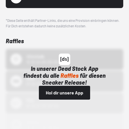
*Diese Seite enthält Partner-Links, die uns eine Provision einbringen können.
Für Dich entstehen dadurch keine zusätzlichen Kosten.
Raffles
43einhalb
15.10.24 00:00 Uhr
In unserer Dead Stock App
findest du alle
Raffles
für diesen
Bstn
Sneaker Release!
01.10.22 00:00 Uhr
Hol dir unsere App
Nike
01.10.22 00:00 Uhr
Adidas
01.10.22 00:00 Uhr