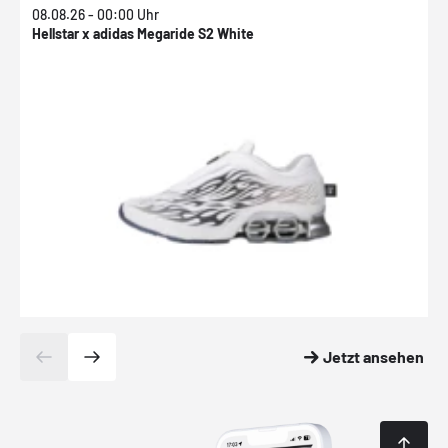
08.08.26 - 00:00 Uhr
0
Hellstar x adidas Megaride S2 White
N
Jetzt ansehen