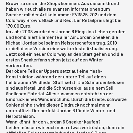
Brown zu uns in die Shops kommen. Aus diesem Grund
haben wir euch alle relevanten Informationen zum
Sneaker mit der Artikelnummer FV3826-202 und dem
Colorway Brown, Black und Red. Der Retailpreis legt bei
170,00 Euro.
Im Jahr 2008 wurde der Jordan 6 Rings ins Leben gerufen
und kombiniert Elemente aller
Air Jordan
Sneaker, die
Michael Jordan bei seinen Meisterschaften trug. 2010
erhielt diese Version eine wetterfeste Aktualisierung.
Jetzt soll ein neuer Colorway an den Start gehen und die
ersten Sneakerfans schon jetzt auf den Winter
vorbereiten.
Der obere Teil der Uppers setzt auf eine Mesh-
Konstruktion, während der untere Teil auf einen
hellbraunen Wildleder Stoff setzt. Die Schnürsenkelösen
sind aus Metall und die Schnürsenkel aus einem Seil
ähnlichen Material. Alles zusammen entsteht so der
Eindruck eines Wanderschuhs. Durch die breite, schwarze
Sohleneinheit wird dieser Eindruck nochmal mehr
unterstützt. Der perfekt
Jordan 6
für die Winter- und
Herbstsaison.
Wann könnt ihr den Jordan 6 Sneaker kaufen?
Leider müssen wir euch noch etwas vertrösten, denn ein
offiziellen Releasetermin für den Jordan 6 Rings