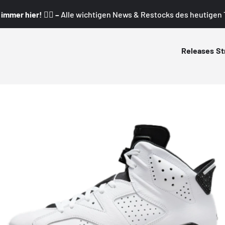
mmer hier! 👇🏼 –
Alle wichtigen News & Restocks des heutigen T
Releases
St