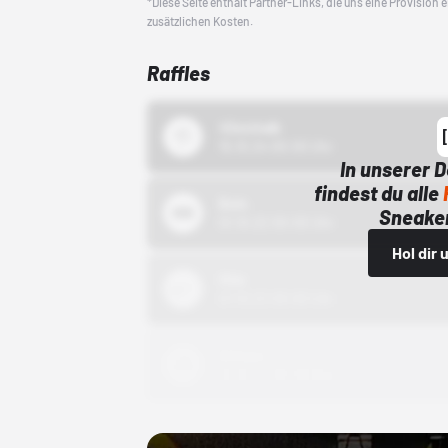
*Diese Seite enthält Partner-Links, die uns eine Provision
zusätzlichen Kosten.
Raffles
43einhalb
15.10.24 00:00 Uhr
In unserer 
findest du alle
Bstn
Sneaker
01.10.22 00:00 Uhr
Hol dir
Nike
01.10.22 00:00 Uhr
Adidas
01.10.22 00:00 Uhr