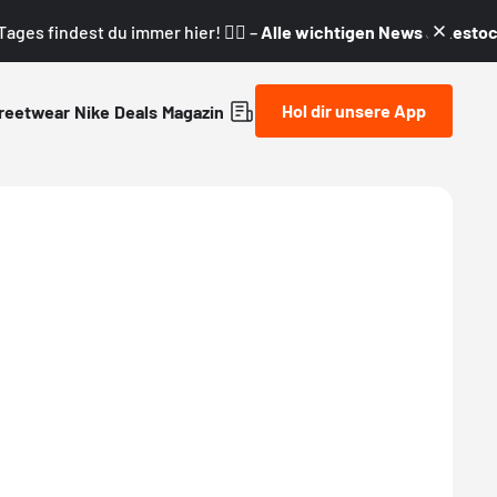
ages findest du immer hier! 👇🏼 –
Alle wichtigen News & Restock
Hol dir unsere App
reetwear
Nike
Deals
Magazin