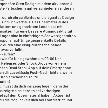
legendäre Oreo Design mit dem Air Jordan 4
ebte Farbschema auf verschiedenen anderen
h durch ein schlichtes und elegantes Design
ß und Schwarz aus. Das Obermaterial des
lattem und genarbtem Leder, das mit
insätzen für eine bessere Atmungsaktivität
ogos sind in einfarbigem Schwarz gestaltet,
poiler auffällige gesprenkelte Details
d durch eine eisig-durchscheinende
twas verleiht.
o kaufen?
24 wie für Nike gewohnt um 09:00 Uhr
ne Releases oder Shock Drops von einem
osen Dead Stock App
auf dein Smartphone
cken dir zuverlässig Push-Nachrichten, wenn
 Drop erscheinen sollte.
aufen?
, musst du dich ins Zeug legen, denn der
as zeigte sich bereits bei vorherigen
l auf dem Obermaterial haben. Aktuell ist
du die Möglichkeit dich bei Footdistrict und