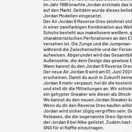
Im Jahr 1999 brachte Jordan erstmals das 
auf den Markt. Seitdem wurde dieses beli
Jordan Modellen eingesetzt.
Der Air Jordan 6 Reverse Oreo zeichnet sic
in einer zweifarbigen Kombination aus Wei
Schuhs besteht aus makellosem weißem, g
charakteristischen Perforationen an den E
versehen ist. Die Zunge und die Jumpman-L
während die Zwischensohle und der Fersens
aufweisen. Abgerundet wird das Gesamtbil
Außensohle, die dem Design das gewisse E
Wann kannst du den Jordan 6 Reverse Ore
Der neue Air Jordan 6 wird am 01. Juni 20
erscheinen. Damit du auch in Zukunft kei
Jordan 6 mehr verpasst, hol dir die
kostenl
und stell dir die Mitteilungen an. Wir schi
ein gehypter Sneaker wie dieser als Shock
Wo kannst du den neuen Jordan Sneaker k
Wenn du dir den Reverse Oreo kaufen willst
Jordan wird sicher zügig vergriffen sein. D
Releases, die die sogenannte Oreo-Sprenke
der Jordan 6 bei Nike gelistet. Zudem hast 
SNS für ei Raffle einzutragen.