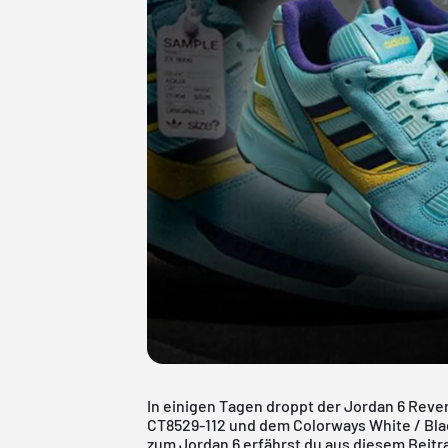
In einigen Tagen droppt der Jordan 6 Reve
CT8529-112 und dem Colorways White / Blac
zum Jordan 6 erfährst du aus diesem Beitr