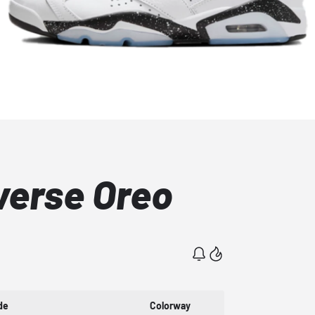
verse Oreo
de
Colorway