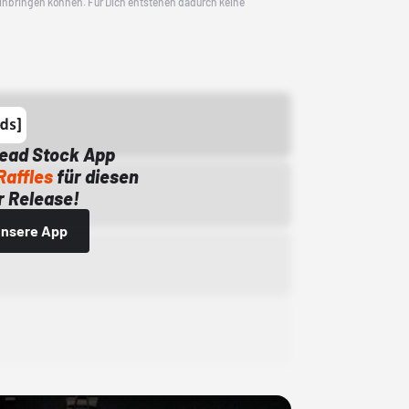
 einbringen können. Für Dich entstehen dadurch keine
Dead Stock App
Raffles
für diesen
 Release!
 unsere App