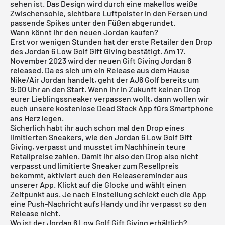
sehen ist. Das Design wird durch eine makellos weiße
Zwischensohle, sichtbare Luftpolster in den Fersen und
passende Spikes unter den Füßen abgerundet.
Wann könnt ihr den neuen Jordan kaufen?
Erst vor wenigen Stunden hat der erste Retailer den Drop
des Jordan 6 Low Golf Gift Giving bestätigt. Am 17.
November 2023 wird der neuen Gift Giving Jordan 6
released. Da es sich um ein Release aus dem Hause
Nike/Air Jordan handelt, geht der AJ6 Golf bereits um
9:00 Uhr an den Start. Wenn ihr in Zukunft keinen Drop
eurer Lieblingssneaker verpassen wollt, dann wollen wir
euch unsere
kostenlose Dead Stock App
fürs Smartphone
ans Herz legen.
Sicherlich habt ihr auch schon mal den Drop eines
limitierten Sneakers, wie den Jordan 6 Low Golf Gift
Giving, verpasst und musstet im Nachhinein teure
Retailpreise zahlen. Damit ihr also den Drop also nicht
verpasst und limitierte Sneaker zum Resellpreis
bekommt, aktiviert euch den Releasereminder aus
unserer App. Klickt auf die Glocke und wählt einen
Zeitpunkt aus. Je nach Einstellung schickt euch die App
eine Push-Nachricht aufs Handy und ihr verpasst so den
Release nicht.
Wo ist der Jordan 6 Low Golf Gift Giving erhältlich?