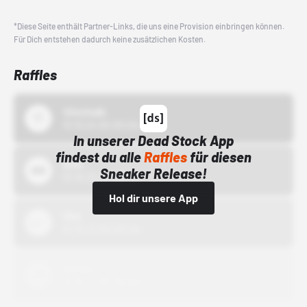
*Diese Seite enthält Partner-Links, die uns eine Provision einbringen können.
Für Dich entstehen dadurch keine zusätzlichen Kosten.
Raffles
43einhalb
15.10.24 00:00 Uhr
In unserer Dead Stock App
findest du alle
Raffles
für diesen
Bstn
Sneaker Release!
01.10.22 00:00 Uhr
Hol dir unsere App
Nike
01.10.22 00:00 Uhr
Adidas
01.10.22 00:00 Uhr