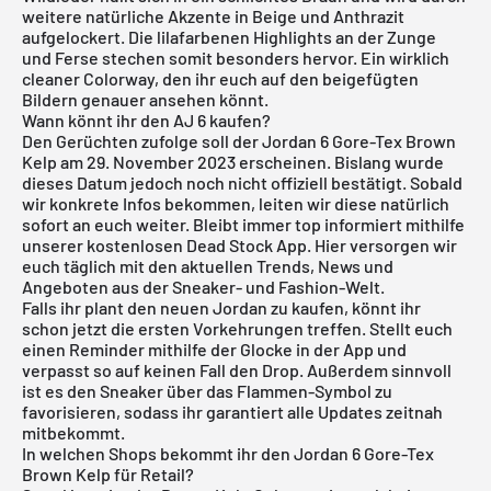
weitere natürliche Akzente in Beige und Anthrazit
aufgelockert. Die lilafarbenen Highlights an der Zunge
und Ferse stechen somit besonders hervor. Ein wirklich
cleaner Colorway, den ihr euch auf den beigefügten
Bildern genauer ansehen könnt.
Wann könnt ihr den AJ 6 kaufen?
Den Gerüchten zufolge soll der Jordan 6 Gore-Tex Brown
Kelp am 29. November 2023 erscheinen. Bislang wurde
dieses Datum jedoch noch nicht offiziell bestätigt. Sobald
wir konkrete Infos bekommen, leiten wir diese natürlich
sofort an euch weiter. Bleibt immer top informiert mithilfe
unserer
kostenlosen Dead Stock App
. Hier versorgen wir
euch täglich mit den aktuellen Trends, News und
Angeboten aus der Sneaker- und Fashion-Welt.
Falls ihr plant den neuen Jordan zu kaufen, könnt ihr
schon jetzt die ersten Vorkehrungen treffen. Stellt euch
einen Reminder mithilfe der Glocke in der App und
verpasst so auf keinen Fall den Drop. Außerdem sinnvoll
ist es den Sneaker über das Flammen-Symbol zu
favorisieren, sodass ihr garantiert alle Updates zeitnah
mitbekommt.
In welchen Shops bekommt ihr den Jordan 6 Gore-Tex
Brown Kelp für Retail?