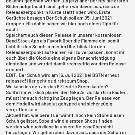
bekannt gegeben worden. Da jetzt aber bereits die ersten
Bilder aufgetaucht sind, gehen wir davon aus, dass der
Releasezeitpunkt in Kürze stattfinden wird. Erste
Gerüchte besagen Der Schuh soll am 05. Juni 2021
droppen. Bis dahin haben wir hier noch einen Tipp für
euch:
Speichert euch diesen Release in unserer
kostenlosen
Dead Stock App
als Favorit über die Flamme ein, somit
habt ihr den Schuh immer im Überblick. Um den
Releasezeitpunkt auf keinen Fall zu verpassen, könnt ihr
euch über die Glocke eine eigene Benachrichtigung
einstellen und werdet damit rechtzeitig vor dem Release
erinnert.
EDIT: Der Schuh wird am 16. Juli 2021 bei BSTN erneut
released! Hier geht es
direkt zum Shop
.
Wo kann ich den Jordan 6 Electric Green kaufen?
Solltet ihr wirklich planen den Nike
Air Jordan
6 zu kaufen,
müsst ihr euch richtig ins Zeug legen. Der Release von
dem Modell wird absolut gehyped und sicher zügig
vergriffen sein.
Aktuell hat, wie bereits erwähnt, noch kein Store diesen
Schuh gelistet. Sobald wir die ersten Shops finden,
werden wir euch diese in unsere Releaseübersicht
hinzufügen. Wir gehen aber davon aus, dass der Schuh in