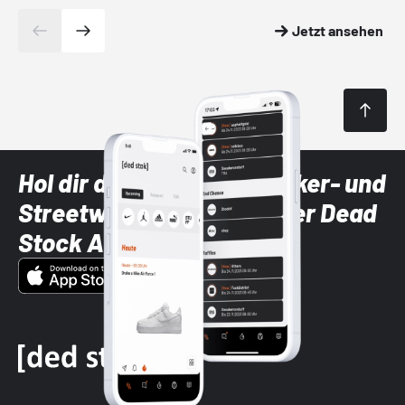
Jetzt ansehen
Hol dir die neuesten Sneaker- und
Streetwear-Brands mit der Dead
Stock App