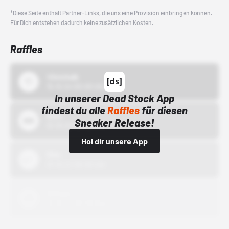
*Diese Seite enthält Partner-Links, die uns eine Provision einbringen können.
Für Dich entstehen dadurch keine zusätzlichen Kosten.
Raffles
43einhalb
15.10.24 00:00 Uhr
In unserer Dead Stock App
findest du alle
Raffles
für diesen
Bstn
Sneaker Release!
01.10.22 00:00 Uhr
Hol dir unsere App
Nike
01.10.22 00:00 Uhr
Adidas
01.10.22 00:00 Uhr