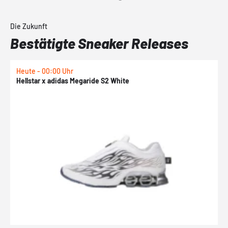
Die Zukunft
Bestätigte Sneaker Releases
Heute - 00:00 Uhr
H
Hellstar x adidas Megaride S2 White
N