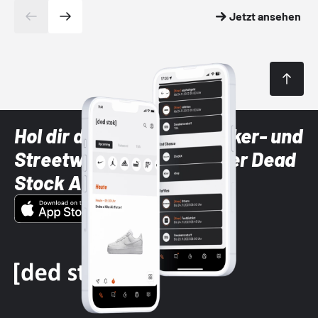
Jetzt ansehen
Hol dir die neuesten Sneaker- und
Streetwear-Brands mit der Dead
Stock App