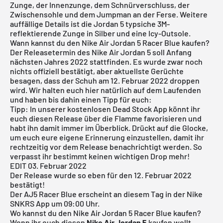
Zunge, der Innenzunge, dem Schnürverschluss, der
Zwischensohle und dem Jumpman an der Ferse. Weitere
auffällige Details ist die Jordan 5 typsiche 3M-
reflektierende Zunge in Silber und eine Icy-Outsole.
Wann kannst du den Nike Air Jordan 5 Racer Blue kaufen?
Der Releasetermin des Nike
Air Jordan
5 soll Anfang
nächsten Jahres 2022 stattfinden. Es wurde zwar noch
nichts offiziell bestätigt, aber aktuellste Gerüchte
besagen, dass der Schuh am 12. Februar 2022 droppen
wird. Wir halten euch hier natürlich auf dem Laufenden
und haben bis dahin einen Tipp für euch:
Tipp: In unserer
kostenlosen Dead Stock App
könnt ihr
euch diesen Release über die Flamme favorisieren und
habt ihn damit immer im Überblick. Drückt auf die Glocke,
um euch eure eigene Erinnerung einzustellen, damit ihr
rechtzeitig vor dem Release benachrichtigt werden. So
verpasst ihr bestimmt keinen wichtigen Drop mehr!
EDIT 03. Februar 2022
Der Release wurde so eben für den 12. Februar 2022
bestätigt!
Der AJ5 Racer Blue erscheint an diesem Tag in der
Nike
SNKRS App
um 09:00 Uhr.
Wo kannst du den Nike Air Jordan 5 Racer Blue kaufen?
Wenn ihr euch diesen
Nike Air Jordan 5
kaufen wollt,