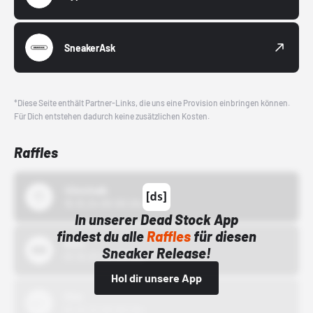
SneakerAsk
*Diese Seite enthält Partner-Links, die uns eine Provision einbringen können.
Für Dich entstehen dadurch keine zusätzlichen Kosten.
Raffles
43einhalb
15.10.24 00:00 Uhr
In unserer Dead Stock App
findest du alle
Raffles
für diesen
Bstn
Sneaker Release!
01.10.22 00:00 Uhr
Hol dir unsere App
Nike
01.10.22 00:00 Uhr