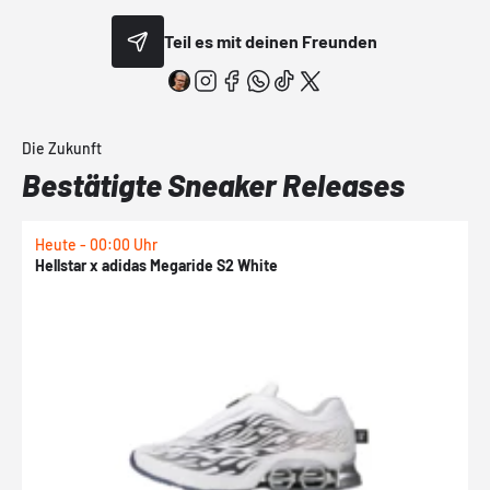
Teil es mit deinen Freunden
Die Zukunft
Bestätigte Sneaker Releases
Heute - 00:00 Uhr
H
Hellstar x adidas Megaride S2 White
N