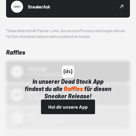
SneakerAsk
*Diese Seite enthält Partner-Links, die uns eine Provision einbringen können.
Für Dich entstehen dadurch keine zusätzlichen Kosten.
Raffles
43einhalb
15.10.24 00:00 Uhr
In unserer Dead Stock App
findest du alle
Raffles
für diesen
Bstn
Sneaker Release!
01.10.22 00:00 Uhr
Hol dir unsere App
Nike
01.10.22 00:00 Uhr