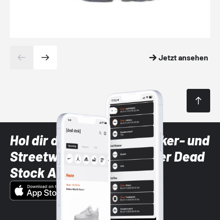
Jetzt ansehen
Hol dir die neuesten Sneaker- und
Streetwear-Brands mit der Dead
Stock App