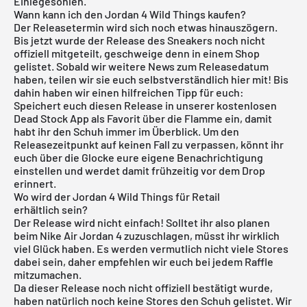
Einlegesohlen.
Wann kann ich den Jordan 4 Wild Things kaufen?
Der Releasetermin wird sich noch etwas hinauszögern.
Bis jetzt wurde der Release des Sneakers noch nicht
offiziell mitgeteilt, geschweige denn in einem Shop
gelistet. Sobald wir weitere News zum Releasedatum
haben, teilen wir sie euch selbstverständlich hier mit! Bis
dahin haben wir einen hilfreichen Tipp für euch:
Speichert euch diesen Release in unserer
kostenlosen
Dead Stock App
als Favorit über die Flamme ein, damit
habt ihr den Schuh immer im Überblick. Um den
Releasezeitpunkt auf keinen Fall zu verpassen, könnt ihr
euch über die Glocke eure eigene Benachrichtigung
einstellen und werdet damit frühzeitig vor dem Drop
erinnert.
Wo wird der Jordan 4 Wild Things für Retail
erhältlich sein?
Der Release wird nicht einfach! Solltet ihr also planen
beim Nike
Air Jordan
4 zuzuschlagen, müsst ihr wirklich
viel Glück haben. Es werden vermutlich nicht viele Stores
dabei sein, daher empfehlen wir euch bei jedem Raffle
mitzumachen.
Da dieser Release noch nicht offiziell bestätigt wurde,
haben natürlich noch keine Stores den Schuh gelistet. Wir