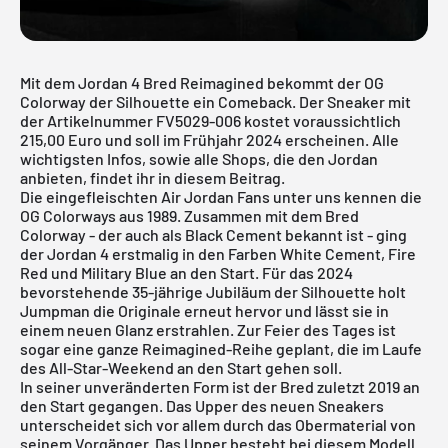
Mit dem Jordan 4 Bred Reimagined bekommt der OG
Colorway der Silhouette ein Comeback. Der Sneaker mit
der Artikelnummer FV5029-006 kostet voraussichtlich
215,00 Euro und soll im Frühjahr 2024 erscheinen. Alle
wichtigsten Infos, sowie alle Shops, die den Jordan
anbieten, findet ihr in diesem Beitrag.
Die eingefleischten
A
ir Jordan
Fans unter uns kennen die
OG Colorways aus 1989. Zusammen mit dem Bred
Colorway - der auch als Black Cement bekannt ist - ging
der
Jordan 4
erstmalig in den Farben White Cement, Fire
Red und Military Blue an den Start. Für das 2024
bevorstehende 35-jährige Jubiläum der Silhouette holt
Jumpman die Originale erneut hervor und lässt sie in
einem neuen Glanz erstrahlen. Zur Feier des Tages ist
sogar eine ganze Reimagined-Reihe geplant, die im Laufe
des All-Star-Weekend an den Start gehen soll.
In seiner unveränderten Form ist der Bred zuletzt 2019 an
den Start gegangen. Das Upper des neuen Sneakers
unterscheidet sich vor allem durch das Obermaterial von
seinem Vorgänger. Das Upper besteht bei diesem Modell