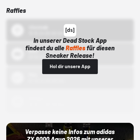
Raffles
43einhalb
15.10.24 00:00 Uhr
In unserer Dead Stock App
findest du alle
Raffles
für diesen
Bstn
Sneaker Release!
01.10.22 00:00 Uhr
Hol dir unsere App
Nike
01.10.22 00:00 Uhr
Adidas
01.10.22 00:00 Uhr
Verpasse keine Infos zum adidas
ZX 8000 Aqua 2026 mit unserer