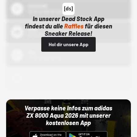
43einhalb
15.10.24 00:00 Uhr
In unserer Dead Stock App
findest du alle
Raffles
für diesen
Bstn
Sneaker Release!
01.10.22 00:00 Uhr
Hol dir unsere App
Nike
01.10.22 00:00 Uhr
Adidas
01.10.22 00:00 Uhr
Verpasse keine Infos zum adidas
ZX 8000 Aqua 2026 mit unserer
kostenlosen App