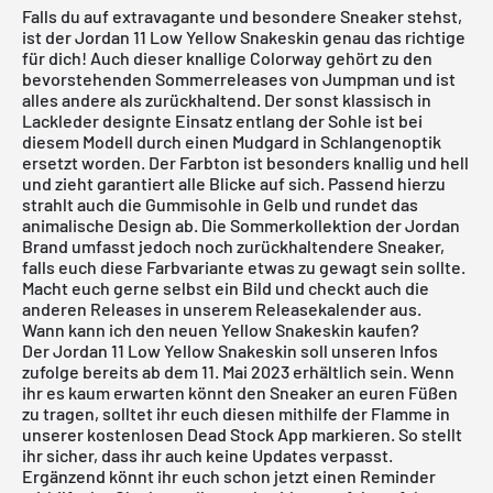
Falls du auf extravagante und besondere Sneaker stehst,
ist der Jordan 11 Low Yellow Snakeskin genau das richtige
für dich! Auch dieser knallige Colorway gehört zu den
bevorstehenden Sommerreleases von Jumpman und ist
alles andere als zurückhaltend. Der sonst klassisch in
Lackleder designte Einsatz entlang der Sohle ist bei
diesem Modell durch einen Mudgard in Schlangenoptik
ersetzt worden. Der Farbton ist besonders knallig und hell
und zieht garantiert alle Blicke auf sich. Passend hierzu
strahlt auch die Gummisohle in Gelb und rundet das
animalische Design ab. Die Sommerkollektion der Jordan
Brand umfasst jedoch noch zurückhaltendere Sneaker,
falls euch diese Farbvariante etwas zu gewagt sein sollte.
Macht euch gerne selbst ein Bild und checkt auch die
anderen Releases in unserem
Releasekalender
aus.
Wann kann ich den neuen Yellow Snakeskin kaufen?
Der Jordan 11 Low Yellow Snakeskin soll unseren Infos
zufolge bereits ab dem 11. Mai 2023 erhältlich sein. Wenn
ihr es kaum erwarten könnt den Sneaker an euren Füßen
zu tragen, solltet ihr euch diesen mithilfe der Flamme in
unserer
kostenlosen Dead Stock App
markieren. So stellt
ihr sicher, dass ihr auch keine Updates verpasst.
Ergänzend könnt ihr euch schon jetzt einen Reminder