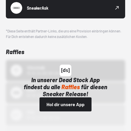
SneakerAsk
*Diese Seite enthält Partner-Links, die uns eine Provision einbringen können.
Für Dich entstehen dadurch keine zusätzlichen Kosten.
Raffles
43einhalb
15.10.24 00:00 Uhr
In unserer Dead Stock App
findest du alle
Raffles
für diesen
Bstn
Sneaker Release!
01.10.22 00:00 Uhr
Hol dir unsere App
Nike
01.10.22 00:00 Uhr