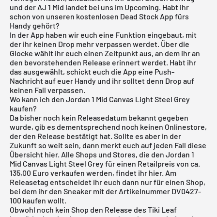
und der AJ 1 Mid landet bei uns im Upcoming. Habt ihr
schon von unseren
kostenlosen Dead Stock App
fürs
Handy gehört?
In der App haben wir euch eine Funktion eingebaut, mit
der ihr keinen Drop mehr verpassen werdet. Über die
Glocke wählt ihr euch einen Zeitpunkt aus, an dem ihr an
den bevorstehenden Release erinnert werdet. Habt ihr
das ausgewählt, schickt euch die App eine Push-
Nachricht auf euer Handy und ihr solltet denn Drop auf
keinen Fall verpassen.
Wo kann ich den Jordan 1 Mid Canvas Light Steel Grey
kaufen?
Da bisher noch kein Releasedatum bekannt gegeben
wurde, gib es dementsprechend noch keinen Onlinestore,
der den Release bestätigt hat. Sollte es aber in der
Zukunft so weit sein, dann merkt euch auf jeden Fall diese
Übersicht hier. Alle Shops und Stores, die den Jordan 1
Mid Canvas Light Steel Grey für einen Retailpreis von ca.
135,00 Euro verkaufen werden, findet ihr hier. Am
Releasetag entscheidet ihr euch dann nur für einen Shop,
bei dem ihr den Sneaker mit der Artikelnummer DV0427-
100 kaufen wollt.
Obwohl noch kein Shop den Release des Tiki Leaf