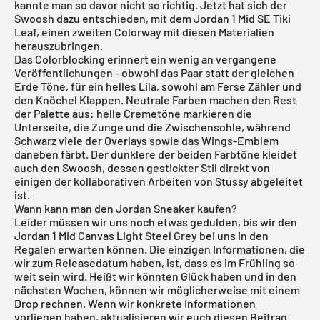
kannte man so davor nicht so richtig. Jetzt hat sich der
Swoosh dazu entschieden, mit dem Jordan 1 Mid SE Tiki
Leaf, einen zweiten Colorway mit diesen Materialien
herauszubringen.
Das Colorblocking erinnert ein wenig an vergangene
Veröffentlichungen - obwohl das Paar statt der gleichen
Erde Töne, für ein helles Lila, sowohl am Ferse Zähler und
den Knöchel Klappen. Neutrale Farben machen den Rest
der Palette aus: helle Cremetöne markieren die
Unterseite, die Zunge und die Zwischensohle, während
Schwarz viele der Overlays sowie das Wings-Emblem
daneben färbt. Der dunklere der beiden Farbtöne kleidet
auch den Swoosh, dessen gestickter Stil direkt von
einigen der kollaborativen Arbeiten von Stussy abgeleitet
ist.
Wann kann man den Jordan Sneaker kaufen?
Leider müssen wir uns noch etwas gedulden, bis wir den
Jordan 1 Mid Canvas Light Steel Grey bei uns in den
Regalen erwarten können. Die einzigen Informationen, die
wir zum Releasedatum haben, ist, dass es im Frühling so
weit sein wird. Heißt wir könnten Glück haben und in den
nächsten Wochen, können wir möglicherweise mit einem
Drop rechnen. Wenn wir konkrete Informationen
vorliegen haben, aktualisieren wir euch diesen Beitrag