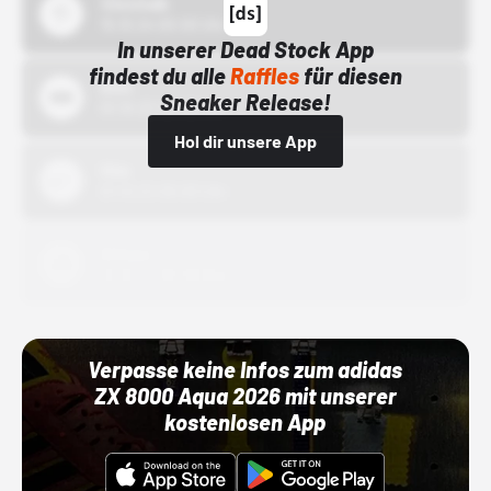
43einhalb
15.10.24 00:00 Uhr
In unserer Dead Stock App
findest du alle
Raffles
für diesen
Bstn
Sneaker Release!
01.10.22 00:00 Uhr
Hol dir unsere App
Nike
01.10.22 00:00 Uhr
Adidas
01.10.22 00:00 Uhr
Verpasse keine Infos zum adidas
ZX 8000 Aqua 2026 mit unserer
kostenlosen App