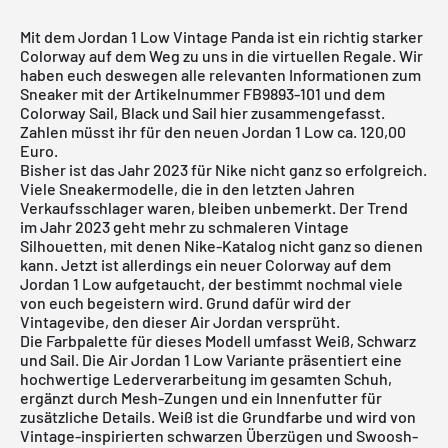
Mit dem Jordan 1 Low Vintage Panda ist ein richtig starker
Colorway auf dem Weg zu uns in die virtuellen Regale. Wir
haben euch deswegen alle relevanten Informationen zum
Sneaker mit der Artikelnummer FB9893-101 und dem
Colorway Sail, Black und Sail hier zusammengefasst.
Zahlen müsst ihr für den neuen Jordan 1 Low ca. 120,00
Euro.
Bisher ist das Jahr 2023 für Nike nicht ganz so erfolgreich.
Viele Sneakermodelle, die in den letzten Jahren
Verkaufsschlager waren, bleiben unbemerkt. Der Trend
im Jahr 2023 geht mehr zu schmaleren Vintage
Silhouetten, mit denen Nike-Katalog nicht ganz so dienen
kann. Jetzt ist allerdings ein neuer Colorway auf dem
Jordan 1 Low
aufgetaucht, der bestimmt nochmal viele
von euch begeistern wird. Grund dafür wird der
Vintagevibe, den dieser
Air Jordan
versprüht.
Die Farbpalette für dieses Modell umfasst Weiß, Schwarz
und Sail. Die Air Jordan 1 Low Variante präsentiert eine
hochwertige Lederverarbeitung im gesamten Schuh,
ergänzt durch Mesh-Zungen und ein Innenfutter für
zusätzliche Details. Weiß ist die Grundfarbe und wird von
Vintage-inspirierten schwarzen Überzügen und Swoosh-