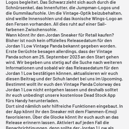
Logos begleitet. Das Schwarz zieht sich auch durch die
Schnürsenkel, das Innenfutter, die Jumpman-Logos und
die Gummilaufsohle. Um die Vintage-Optik beizubehalten,
sind weiße Innensohlen und das ikonische Wings-Logo an
den Fersen vorhanden. All dies ruht auf einer Sail-
farbenen Zwischensohle.
Wann könnt ihr den Jordan Sneaker für Retail kaufen?
Bisher ist noch kein offizielles Releasedatum für den
Jordan 1 Low Vintage Panda bekannt gegeben worden.
Erste Gerüchte besagen allerdings, dass der Vintage
Panda schon am 25. September 2023 an den Start gehen
wird. Wir begeben uns stetig auf die Suche nach weiteren
Informationen und sobald wir das Releasedatum für den
Jordan 1 Low bestätigen können, aktualisieren wir euch
diesen Beitrag und der Schuh landet bei uns im Upcoming.
Bestimmt wollt ihr euch den Vintage Panda Colorway des
Jordan 1 Low nicht entgehen lassen und deshalb solltet
ihr euch unbedingt unsere
kostenlose Dead Stock App
fürs Handy herunterladen.
Dort sind nämlich sehr hilfreiche Funktionen eingebaut. In
der App könnt ihr den Sneaker mit dem Flammen-Emoji
favorisieren. Über die Glocke könnt ihr euch auch an das
Release erinnern lassen. Aktiviert auf jeden Fall die
Benachrichtigungen, denn sollte der Jordan 1 Low als