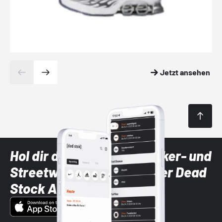
Jetzt ansehen
Hol dir die neuesten Sneaker- und
Streetwear-Brands mit der Dead
Stock App