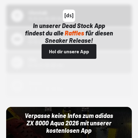
43einhalb
15.10.24 00:00 Uhr
In unserer Dead Stock App
findest du alle
Raffles
für diesen
Bstn
Sneaker Release!
01.10.22 00:00 Uhr
Hol dir unsere App
Nike
01.10.22 00:00 Uhr
Adidas
01.10.22 00:00 Uhr
Verpasse keine Infos zum adidas
ZX 8000 Aqua 2026 mit unserer
kostenlosen App