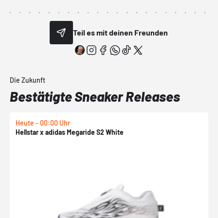
Teil es mit deinen Freunden
Die Zukunft
Bestätigte Sneaker Releases
Heute - 00:00 Uhr
H
Hellstar x adidas Megaride S2 White
N