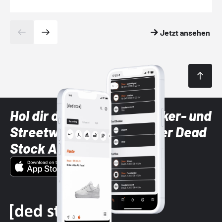
Jetzt ansehen
Hol dir die neuesten Sneaker- und
Streetwear-Brands mit der Dead
Stock App