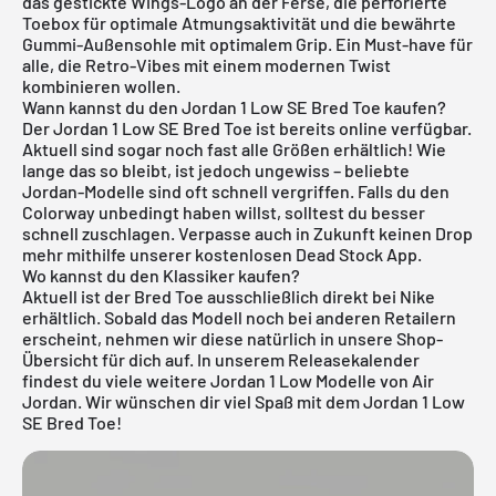
das gestickte Wings-Logo an der Ferse, die perforierte
Toebox für optimale Atmungsaktivität und die bewährte
Gummi-Außensohle mit optimalem Grip. Ein Must-have für
alle, die Retro-Vibes mit einem modernen Twist
kombinieren wollen.
Wann kannst du den Jordan 1 Low SE Bred Toe kaufen?
Der Jordan 1 Low SE Bred Toe ist bereits online verfügbar.
Aktuell sind sogar noch fast alle Größen erhältlich! Wie
lange das so bleibt, ist jedoch ungewiss – beliebte
Jordan-Modelle sind oft schnell vergriffen. Falls du den
Colorway unbedingt haben willst, solltest du besser
schnell zuschlagen. Verpasse auch in Zukunft keinen Drop
mehr mithilfe unserer
kostenlosen Dead Stock App
.
Wo kannst du den Klassiker kaufen?
Aktuell ist der Bred Toe ausschließlich direkt bei Nike
erhältlich. Sobald das Modell noch bei anderen Retailern
erscheint, nehmen wir diese natürlich in unsere Shop-
Übersicht für dich auf. In unserem
Releasekalender
findest du viele weitere
Jordan 1 Low
Modelle von
Air
Jordan
. Wir wünschen dir viel Spaß mit dem Jordan 1 Low
SE Bred Toe!