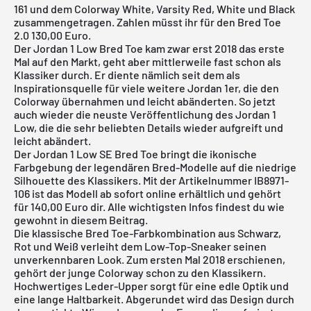
161 und dem Colorway White, Varsity Red, White und Black
zusammengetragen. Zahlen müsst ihr für den Bred Toe
2.0 130,00 Euro.
Der Jordan 1 Low Bred Toe kam zwar erst 2018 das erste
Mal auf den Markt, geht aber mittlerweile fast schon als
Klassiker durch. Er diente nämlich seit dem als
Inspirationsquelle für viele weitere Jordan 1er, die den
Colorway übernahmen und leicht abänderten. So jetzt
auch wieder die neuste Veröffentlichung des Jordan 1
Low, die die sehr beliebten Details wieder aufgreift und
leicht abändert.
Der Jordan 1 Low SE Bred Toe bringt die ikonische
Farbgebung der legendären Bred-Modelle auf die niedrige
Silhouette des Klassikers. Mit der Artikelnummer IB8971-
106 ist das Modell ab sofort online erhältlich und gehört
für 140,00 Euro dir. Alle wichtigsten Infos findest du wie
gewohnt in diesem Beitrag.
Die klassische Bred Toe-Farbkombination aus Schwarz,
Rot und Weiß verleiht dem Low-Top-Sneaker seinen
unverkennbaren Look. Zum ersten Mal 2018 erschienen,
gehört der junge Colorway schon zu den Klassikern.
Hochwertiges Leder-Upper sorgt für eine edle Optik und
eine lange Haltbarkeit. Abgerundet wird das Design durch