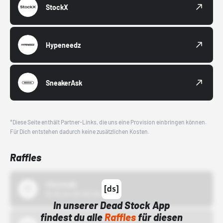
StockX
Hypeneedz
SneakerAsk
*Diese Seite enthält Partner-Links, die uns eine Provision einbringen können.
Für Dich entstehen dadurch keine zusätzlichen Kosten.
Raffles
43einhalb
15.10.24 00:00 Uhr
In unserer Dead Stock App
findest du alle
Raffles
für diesen
Bstn