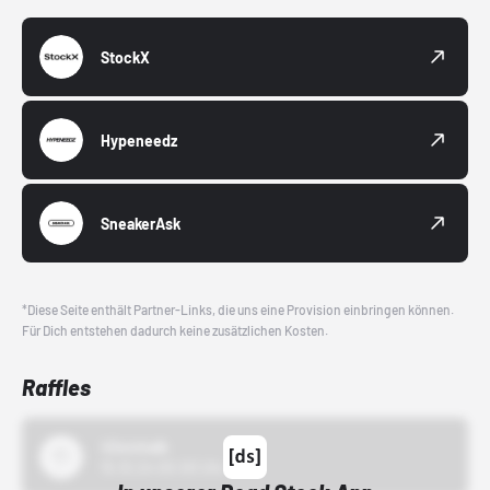
StockX
Hypeneedz
SneakerAsk
*Diese Seite enthält Partner-Links, die uns eine Provision einbringen können.
Für Dich entstehen dadurch keine zusätzlichen Kosten.
Raffles
43einhalb
15.10.24 00:00 Uhr