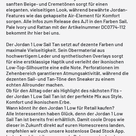
sanften Beige- und Cremetönen sorgt für einen
eleganten, vielseitigen Look, während bewährte Jordan-
Features wie das gekapselte Air-Element für Komfort
sorgen. Alle Infos zum Release des AJ1 in den Farben Sail,
Pale Ivory und Rattan mit der Artikelnummer DC0774-112
bekommt ihr hier bei uns.
Der Jordan 1 Low Sail Tan setzt auf dezente Farben und
maximale Vielseitigkeit. Sein Obermaterial aus
hochwertigem Leder und synthetischen Overlays sorgt
für eine erstklassige Haptik und verleiht der ikonischen
Low-Top-Silhouette eine edle Note. Perforationen im
Zehenbereich garantieren Atmungsaktivität, während die
dezenten Sail- und Tan-Töne den Sneaker zu einem
echten Allrounder machen.
Ob für den Alltag oder als Highlight des nächsten Fits –
der
Jordan 1 Low
Sail Tan ist der perfekte Mix aus Style,
Komfort und ikonischem Erbe.
Wann könnt ihr den Jordan 1 Low für Retail kaufen?
Alle Interessenten haben Glück, denn der Jordan 1 Low
Sail Tan ist bereits frei erhältlich. Damit coole Drops wie
dieser in Zukunft direkt auf euren Homescreens landen,
empfehlen wir euch unsere kostenlose
Dead Stock App
.