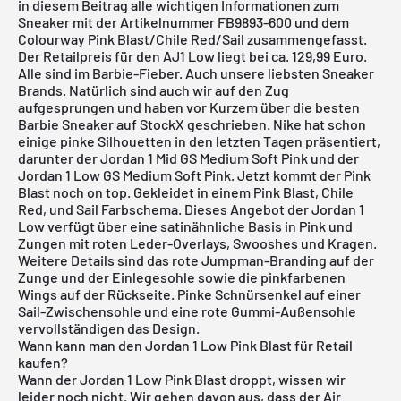
in diesem Beitrag alle wichtigen Informationen zum
Sneaker mit der Artikelnummer FB9893-600 und dem
Colourway Pink Blast/Chile Red/Sail zusammengefasst.
Der Retailpreis für den AJ1 Low liegt bei ca. 129,99 Euro.
Alle sind im Barbie-Fieber. Auch unsere liebsten Sneaker
Brands. Natürlich sind auch wir auf den Zug
aufgesprungen und haben vor Kurzem über die
besten
Barbie Sneaker auf StockX
geschrieben.
Nike
hat schon
einige pinke Silhouetten in den letzten Tagen präsentiert,
darunter der Jordan 1 Mid GS Medium Soft Pink und der
Jordan 1 Low GS Medium Soft Pink. Jetzt kommt der Pink
Blast noch on top. Gekleidet in einem Pink Blast, Chile
Red, und Sail Farbschema. Dieses Angebot der
Jordan 1
Low
verfügt über eine satinähnliche Basis in Pink und
Zungen mit roten Leder-Overlays, Swooshes und Kragen.
Weitere Details sind das rote Jumpman-Branding auf der
Zunge und der Einlegesohle sowie die pinkfarbenen
Wings auf der Rückseite. Pinke Schnürsenkel auf einer
Sail-Zwischensohle und eine rote Gummi-Außensohle
vervollständigen das Design.
Wann kann man den Jordan 1 Low Pink Blast für Retail
kaufen?
Wann der Jordan 1 Low Pink Blast droppt, wissen wir
leider noch nicht. Wir gehen davon aus, dass der Air