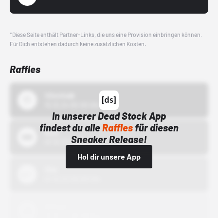
*Diese Seite enthält Partner-Links, die uns eine Provision einbringen können.
Für Dich entstehen dadurch keine zusätzlichen Kosten.
Raffles
43einhalb
15.10.24 00:00 Uhr
In unserer Dead Stock App
findest du alle
Raffles
für diesen
Bstn
Sneaker Release!
01.10.22 00:00 Uhr
Hol dir unsere App
Nike
01.10.22 00:00 Uhr
Adidas
01.10.22 00:00 Uhr