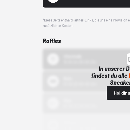
*Diese Seite enthält Partner-Links, die uns eine Provision
zusätzlichen Kosten.
Raffles
43einhalb
15.10.24 00:00 Uhr
In unserer 
findest du alle
Bstn
Sneaker
01.10.22 00:00 Uhr
Hol dir
Nike
01.10.22 00:00 Uhr
Adidas
01.10.22 00:00 Uhr