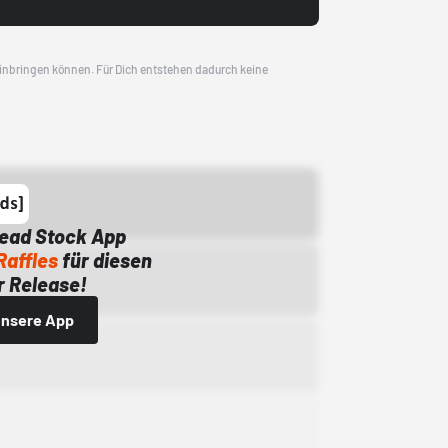
 einbringen können. Für Dich entstehen dadurch keine
Dead Stock App
Raffles
für diesen
 Release!
 unsere App