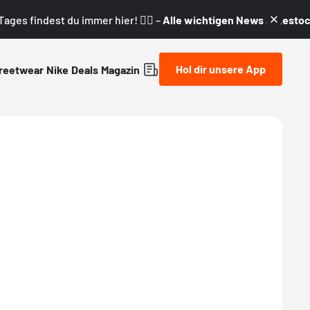
ages findest du immer hier! 👇🏼 –
Alle wichtigen News & Restock
Hol dir unsere App
reetwear
Nike
Deals
Magazin