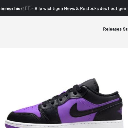
mmer hier! 👇🏼 –
Alle wichtigen News & Restocks des heutigen T
Releases
St