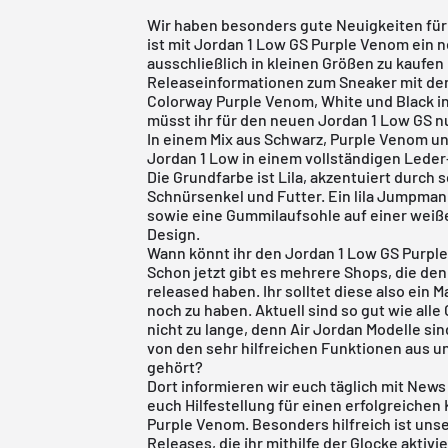
Wir haben besonders gute Neuigkeiten für
ist mit Jordan 1 Low GS Purple Venom ein 
ausschließlich in kleinen Größen zu kaufen 
Releaseinformationen zum Sneaker mit de
Colorway Purple Venom, White und Black 
müsst ihr für den neuen Jordan 1 Low GS nu
In einem Mix aus Schwarz, Purple Venom und
Jordan 1 Low
in einem vollständigen Leder
Die Grundfarbe ist Lila, akzentuiert durc
Schnürsenkel und Futter. Ein lila Jumpman
sowie eine Gummilaufsohle auf einer weiß
Design.
Wann könnt ihr den Jordan 1 Low GS Purple
Schon jetzt gibt es mehrere Shops, die de
released haben. Ihr solltet diese also ein
noch zu haben. Aktuell sind so gut wie all
nicht zu lange, denn
Air Jordan Modelle
sin
von den sehr hilfreichen Funktionen aus u
gehört?
Dort informieren wir euch täglich mit New
euch Hilfestellung für einen erfolgreiche
Purple Venom. Besonders hilfreich ist uns
Releases
, die ihr mithilfe der Glocke aktiv