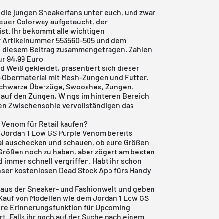
 die jungen Sneakerfans unter euch, und zwar
neuer Colorway aufgetaucht, der
ist. Ihr bekommt alle wichtigen
r Artikelnummer 553560-505 und dem
in diesem Beitrag zusammengetragen. Zahlen
r 94,99 Euro.
 Weiß gekleidet, präsentiert sich dieser
-Obermaterial mit Mesh-Zungen und Futter.
h schwarze Überzüge, Swooshes, Zungen,
 auf den Zungen, Wings im hinteren Bereich
en Zwischensohle vervollständigen das
 Venom für Retail kaufen?
n Jordan 1 Low GS Purple Venom bereits
 Mal auschecken und schauen, ob eure Größen
e Größen noch zu haben, aber zögert am besten
d immer schnell vergriffen. Habt ihr schon
nser
kostenlosen Dead Stock App
fürs Handy
s aus der Sneaker- und Fashionwelt und geben
n Kauf von Modellen wie dem Jordan 1 Low GS
ere Erinnerungsfunktion für
Upcoming
iert. Falls ihr noch auf der Suche nach einem