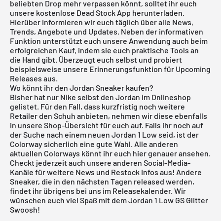
beliebten Drop mehr verpassen könnt, solltet ihr euch
unsere
kostenlose Dead Stock App
herunterladen.
Hierüber informieren wir euch täglich über alle News,
Trends, Angebote und Updates. Neben der informativen
Funktion unterstützt euch unsere Anwendung auch beim
erfolgreichen Kauf, indem sie euch praktische Tools an
die Hand gibt. Überzeugt euch selbst und probiert
beispielsweise unsere Erinnerungsfunktion für
Upcoming
Releases
aus.
Wo könnt ihr den Jordan Sneaker kaufen?
Bisher hat nur Nike selbst den Jordan im Onlineshop
gelistet. Für den Fall, dass kurzfristig noch weitere
Retailer den Schuh anbieten, nehmen wir diese ebenfalls
in unsere Shop-Übersicht für euch auf. Falls ihr noch auf
der Suche nach einem neuen
Jordan 1 Low
seid, ist der
Colorway sicherlich eine gute Wahl. Alle anderen
aktuellen Colorways könnt ihr euch
hier
genauer ansehen.
Checkt jederzeit auch unsere anderen Social-Media-
Kanäle für weitere News und Restock Infos aus! Andere
Sneaker, die in den nächsten Tagen released werden,
findet ihr übrigens bei uns im
Releasekalender
. Wir
wünschen euch viel Spaß mit dem Jordan 1 Low GS Glitter
Swoosh!