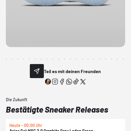
Teil es mit deinen Freunden
Die Zukunft
Bestätigte Sneaker Releases
Heute - 00:00 Uhr
H
Asics Gel-NYC 2.0 Graphite Grey Loden Green
A