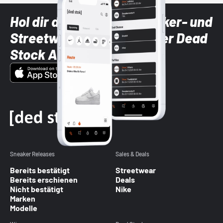
Hol dir die neuesten Sneaker- und
Streetwear-Brands mit der Dead
Stock App
Sneaker Releases
Sales & Deals
Bereits bestätigt
Streetwear
Bereits erschienen
Deals
Nicht bestätigt
Nike
Marken
Modelle