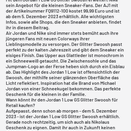
sein Angebot für die kleinen Sneaker-Fans. Der AJ1 mit
der Artikelnummer FQ9112-100 kostet 99,99 Euro und ist
ab dem 5. Dezember 2023 erhältlich. Alle wichtigsten
Infos, sowie alle Shops, die den Sneaker anbieten, findet
ihr in diesem Beitrag.
Air
Jordan
und Nike sind immer stets bemüht auch ihre
jüngeren Fans mit neuen Colorways ihrer
Lieblingsmodelle zu versorgen. Der Glitter Swoosh passt
perfekt zu der kalten Jahreszeit und gibt dem Sneaker ein
eisiges Finish. Das Upper aus Glattleder ist monochrom in
ein Schneeweiß getaucht. Die Zwischensohle und das
Jumpman-Logo an der Ferse heben sich durch ein Eisblau
ab. Das Highlight des
Jordan 1 Low
ist offensichtlich der
Swoosh, der mithilfe seiner glänzenden Oberfläche das
Licht reflektiert. Inspiration hat die Brand von Michael
Jordan von einer Schneekugel bekommen. Das perfekte
Geschenk für die kleinen in der Familie.
Wann könnt ihr den Jordan 1 Low GS Glitter Swoosh für
Retail kaufen?
Aufgepasst, denn schon ab morgen - dem 5. Dezember
2023 - ist der Jordan 1 Low GS Glitter Swoosh erhältlich.
Gerade noch rechtzeitig, um sich auch als Nikolaus
Geschenk zu eignen. Damit ihr auch in Zukunft keinen