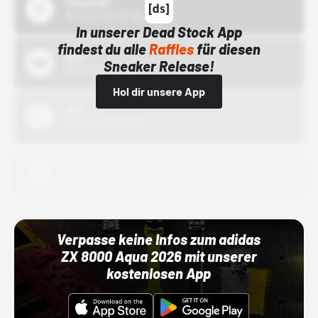
43einhalb
15.10.24 00:00 Uhr
In unserer Dead Stock App
findest du alle
Raffles
für diesen
Bstn
Sneaker Release!
01.10.22 00:00 Uhr
Hol dir unsere App
Nike
01.10.22 00:00 Uhr
Adidas
01.10.22 00:00 Uhr
Verpasse keine Infos zum adidas
ZX 8000 Aqua 2026 mit unserer
kostenlosen App