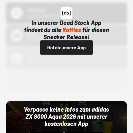
43einhalb
15.10.24 00:00 Uhr
In unserer Dead Stock App
findest du alle
Raffles
für diesen
Bstn
Sneaker Release!
01.10.22 00:00 Uhr
Hol dir unsere App
Nike
01.10.22 00:00 Uhr
Adidas
01.10.22 00:00 Uhr
Verpasse keine Infos zum adidas
ZX 8000 Aqua 2026 mit unserer
kostenlosen App