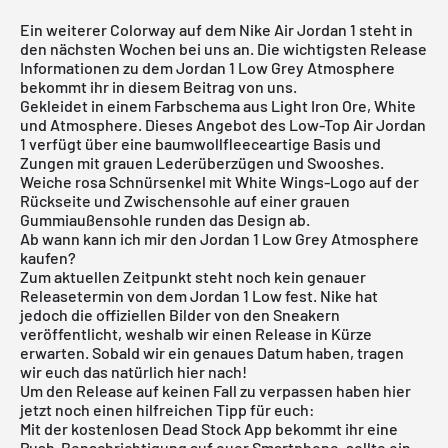
Ein weiterer Colorway auf dem Nike Air Jordan 1 steht in
den nächsten Wochen bei uns an. Die wichtigsten Release
Informationen zu dem Jordan 1 Low Grey Atmosphere
bekommt ihr in diesem Beitrag von uns.
Gekleidet in einem Farbschema aus Light Iron Ore, White
und Atmosphere. Dieses Angebot des Low-Top Air Jordan
1 verfügt über eine baumwollfleeceartige Basis und
Zungen mit grauen Lederüberzügen und Swooshes.
Weiche rosa Schnürsenkel mit White Wings-Logo auf der
Rückseite und Zwischensohle auf einer grauen
Gummiaußensohle runden das Design ab.
Ab wann kann ich mir den Jordan 1 Low Grey Atmosphere
kaufen?
Zum aktuellen Zeitpunkt steht noch kein genauer
Releasetermin von dem Jordan 1 Low fest.
Nike
hat
jedoch die offiziellen Bilder von den Sneakern
veröffentlicht, weshalb wir einen Release in Kürze
erwarten. Sobald wir ein genaues Datum haben, tragen
wir euch das natürlich hier nach!
Um den Release auf keinen Fall zu verpassen haben hier
jetzt noch einen hilfreichen Tipp für euch:
Mit der
kostenlosen Dead Stock App
bekommt ihr eine
Push-Benachrichtigung auf euer Smartphone, sollte ein