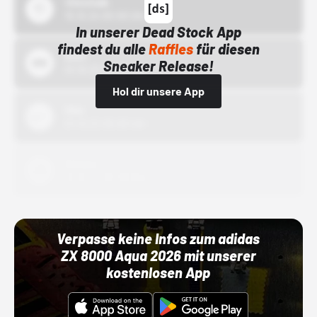
43einhalb
15.10.24 00:00 Uhr
In unserer Dead Stock App
findest du alle
Raffles
für diesen
Bstn
Sneaker Release!
01.10.22 00:00 Uhr
Hol dir unsere App
Nike
01.10.22 00:00 Uhr
Adidas
01.10.22 00:00 Uhr
Verpasse keine Infos zum adidas
ZX 8000 Aqua 2026 mit unserer
kostenlosen App