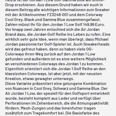
Drop erschienen. Aus diesem Grund haben wir euch in
diesem Beitrag alle wichtigen Informationen zum Sneaker
mit der Artikelnummer FZ3248-001 und dem Colorway
Cool Grey, Black und Gamma Blue zusammengefasst.
Zahlen müsst ihr für den Jordan 1 Low Golf 149,99 Euro.
Vor knapp zwei Jahren entschied sich die
Air Jordan
Brand dazu, die Jordan Golf Reihe ins Leben zu rufen. Eine
wirklich sehr gute Idee, wenn man überlegt, dass Michael
Jordan passionierter Golf-Spieler ist. Auch Sneakerheads
wird das gefreut haben, denn so haben viele OG-
Colorways ihren Weg zurück auf den
Jordan 1 Low
gefunden und außerdem ist es eine weitere Möglichkeit
an verschiedenen Colorways des Jordan 1 zu kommen.
Eigentlich orientiert sich die Jordan 1 Golf Reihe an den
klassischen Colorways, ist aber jetzt, mit der neusten
Kreation, etwas gewagter unterwegs.
Diese Variante präsentiert eine gelungene Kombination
von Nuancen in Cool Grey, Schwarz und Gamma Blue. Der
Air Jordan 1 Low, der speziell für den Golfsport entwickelt
wurde, besteht komplett aus Leder und verfügt über
Perforationen im Zehenbereich, die die Atmungsaktivität
fördern. Mesh-Zungen und das Innenfutter tragen
zusätzlich zum Tragekomfort bei. Die Basisfarbe des