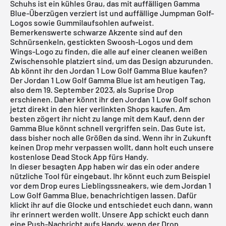
Schuhs ist ein kühles Grau, das mit auffälligen Gamma
Blue-Überzügen verziert ist und auffällige Jumpman Golf-
Logos sowie Gummilaufsohlen aufweist.
Bemerkenswerte schwarze Akzente sind auf den
Schnürsenkeln, gestickten Swoosh-Logos und dem
Wings-Logo zu finden, die alle auf einer cleanen weißen
Zwischensohle platziert sind, um das Design abzurunden.
Ab könnt ihr den Jordan 1 Low Golf Gamma Blue kaufen?
Der Jordan 1 Low Golf Gamma Blue ist am heutigen Tag,
also dem 19. September 2023, als Suprise Drop
erschienen. Daher könnt ihr den Jordan 1 Low Golf schon
jetzt direkt in den hier verlinkten Shops kaufen. Am
besten zögert ihr nicht zu lange mit dem Kauf, denn der
Gamma Blue könnt schnell vergriffen sein. Das Gute ist,
dass bisher noch alle Größen da sind. Wenn ihr in Zukunft
keinen Drop mehr verpassen wollt, dann holt euch unsere
kostenlose Dead Stock App
fürs Handy.
In dieser besagten App haben wir das ein oder andere
nützliche Tool für eingebaut. Ihr könnt euch zum Beispiel
vor dem Drop eures Lieblingssneakers, wie dem Jordan 1
Low Golf Gamma Blue, benachrichtigen lassen. Dafür
klickt ihr auf die Glocke und entschiedet euch dann, wann
ihr erinnert werden wollt. Unsere App schickt euch dann
eine Push-Nachricht aufs Handy, wenn der Drop