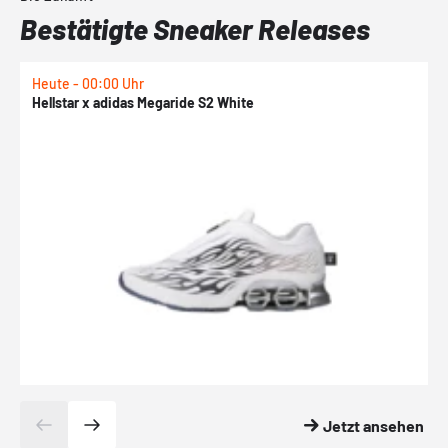
Bestätigte Sneaker Releases
Heute - 00:00 Uhr
H
Hellstar x adidas Megaride S2 White
N
Jetzt ansehen