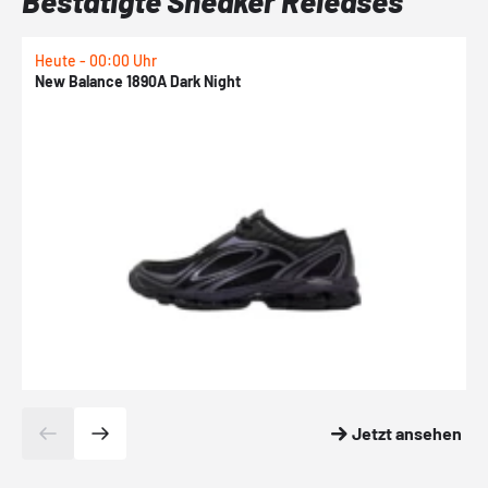
Bestätigte Sneaker Releases
Heute - 00:00 Uhr
H
New Balance 1890A Dark Night
A
Jetzt ansehen