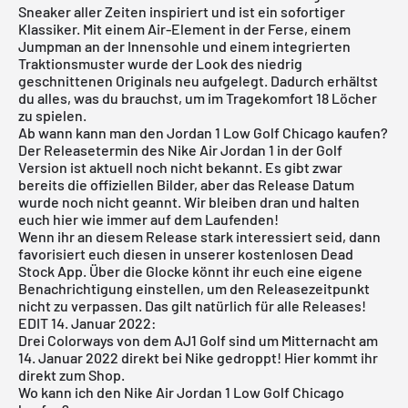
Sneaker aller Zeiten inspiriert und ist ein sofortiger
Klassiker. Mit einem Air-Element in der Ferse, einem
Jumpman an der Innensohle und einem integrierten
Traktionsmuster wurde der Look des niedrig
geschnittenen Originals neu aufgelegt. Dadurch erhältst
du alles, was du brauchst, um im Tragekomfort 18 Löcher
zu spielen.
Ab wann kann man den Jordan 1 Low Golf Chicago kaufen?
Der Releasetermin des Nike
Air Jordan
1 in der Golf
Version ist aktuell noch nicht bekannt. Es gibt zwar
bereits die offiziellen Bilder, aber das Release Datum
wurde noch nicht geannt. Wir bleiben dran und halten
euch hier wie immer auf dem Laufenden!
Wenn ihr an diesem Release stark interessiert seid, dann
favorisiert euch diesen in unserer
kostenlosen Dead
Stock App
. Über die Glocke könnt ihr euch eine eigene
Benachrichtigung einstellen, um den Releasezeitpunkt
nicht zu verpassen. Das gilt natürlich für alle Releases!
EDIT 14. Januar 2022:
Drei Colorways von dem AJ1 Golf sind um Mitternacht am
14. Januar 2022 direkt bei Nike gedroppt! Hier kommt ihr
direkt zum Shop
.
Wo kann ich den Nike Air Jordan 1 Low Golf Chicago