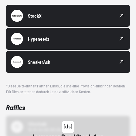
StockX
Hypeneedz
SneakerAsk
*Diese Seite enthält Partner-Links, die uns eine Provision einbringen können.
Für Dich entstehen dadurch keine zusätzlichen Kosten.
Raffles
43einhalb
15.10.24 00:00 Uhr