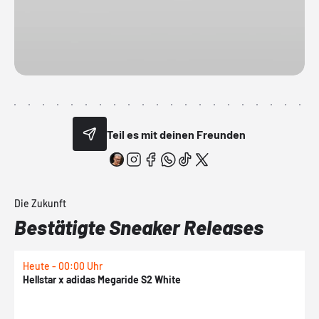
Teil es mit deinen Freunden
Die Zukunft
Bestätigte Sneaker Releases
Heute - 00:00 Uhr
H
Hellstar x adidas Megaride S2 White
N