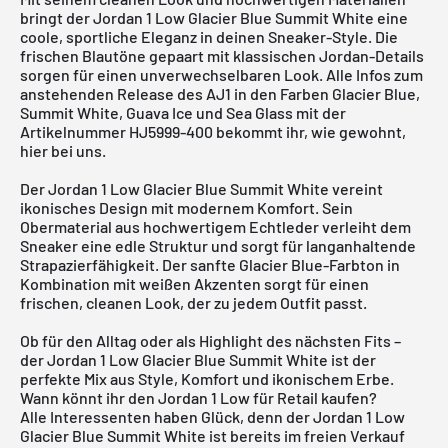
bringt der Jordan 1 Low Glacier Blue Summit White eine
coole, sportliche Eleganz in deinen Sneaker-Style. Die
frischen Blautöne gepaart mit klassischen Jordan-Details
sorgen für einen unverwechselbaren Look. Alle Infos zum
anstehenden Release des AJ1 in den Farben Glacier Blue,
Summit White, Guava Ice und Sea Glass mit der
Artikelnummer HJ5999-400 bekommt ihr, wie gewohnt,
hier bei uns.
Der Jordan 1 Low Glacier Blue Summit White vereint
ikonisches Design mit modernem Komfort. Sein
Obermaterial aus hochwertigem Echtleder verleiht dem
Sneaker eine edle Struktur und sorgt für langanhaltende
Strapazierfähigkeit. Der sanfte Glacier Blue-Farbton in
Kombination mit weißen Akzenten sorgt für einen
frischen, cleanen Look, der zu jedem Outfit passt.
Ob für den Alltag oder als Highlight des nächsten Fits –
der
Jordan 1 Low
Glacier Blue Summit White ist der
perfekte Mix aus Style, Komfort und ikonischem Erbe.
Wann könnt ihr den Jordan 1 Low für Retail kaufen?
Alle Interessenten haben Glück, denn der Jordan 1 Low
Glacier Blue Summit White ist bereits im freien Verkauf