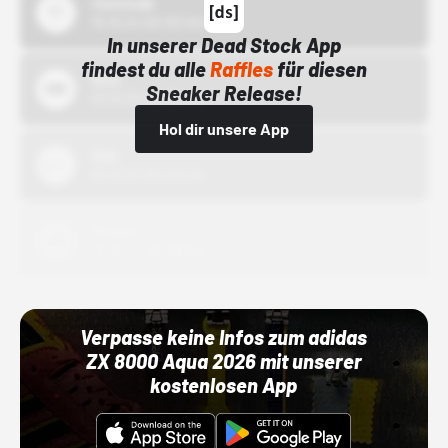
43einhalb
15.10.24 00:00 Uhr
In unserer Dead Stock App
findest du alle
Raffles
für diesen
Bstn
Sneaker Release!
01.10.22 00:00 Uhr
Hol dir unsere App
Nike
01.10.22 00:00 Uhr
Adidas
01.10.22 00:00 Uhr
Verpasse keine Infos zum adidas
ZX 8000 Aqua 2026 mit unserer
kostenlosen App