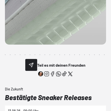
Teil es mit deinen Freunden
Die Zukunft
Bestätigte Sneaker Releases
13.08.26 - 09:00 Uhr
1