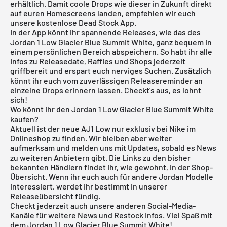
erhältlich. Damit coole Drops wie dieser in Zukunft direkt
auf euren Homescreens landen, empfehlen wir euch
unsere kostenlose
Dead Stock App
.
In der App könnt ihr spannende Releases, wie das des
Jordan 1 Low Glacier Blue Summit White, ganz bequem in
einem persönlichen Bereich abspeichern. So habt ihr alle
Infos zu Releasedate, Raffles und Shops jederzeit
griffbereit und erspart euch nerviges Suchen. Zusätzlich
könnt ihr euch vom zuverlässigen Releasereminder an
einzelne Drops erinnern lassen. Checkt's aus, es lohnt
sich!
Wo könnt ihr den Jordan 1 Low Glacier Blue Summit White
kaufen?
Aktuell ist der neue AJ1 Low nur exklusiv bei Nike im
Onlineshop zu finden. Wir bleiben aber weiter
aufmerksam und melden uns mit Updates, sobald es News
zu weiteren Anbietern gibt. Die Links zu den bisher
bekannten Händlern findet ihr, wie gewohnt, in der Shop-
Übersicht. Wenn ihr euch auch für andere
Jordan
Modelle
interessiert, werdet ihr bestimmt in unserer
Releaseübersicht
fündig.
Checkt jederzeit auch unsere anderen Social-Media-
Kanäle für weitere News und Restock Infos. Viel Spaß mit
dem Jordan 1 Low Glacier Blue Summit White!